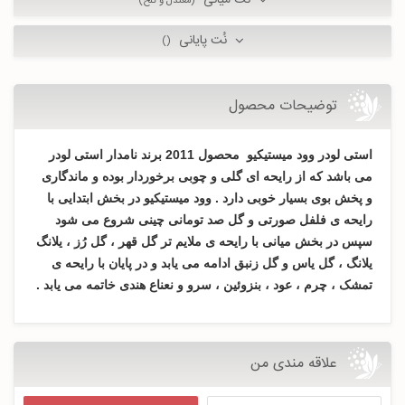
نُت میانی
(معتدل و تلخ)
نُت پایانی
()
توضیحات محصول
استی لودر وود میستیکیو محصول 2011 برند نامدار استی لودر
می باشد که از رایحه ای گلی و چوبی برخوردار بوده و ماندگاری
و پخش بوی بسیار خوبی دارد . وود میستیکیو در بخش ابتدایی با
رایحه ی فلفل صورتی و گل صد تومانی چینی شروع می شود
سپس در بخش میانی با رایحه ی ملایم تر گل قهر ، گل رُز ، یلانگ
یلانگ ، گل یاس و گل زنبق ادامه می یابد و در پایان با رایحه ی
تمشک ، چرم ، عود ، بنزوئین ، سرو و نعناع هندی خاتمه می یابد .
علاقه مندی من