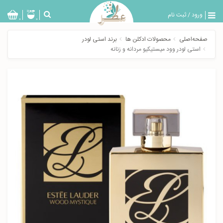
ورود
/
ثبت نام
بازگشت
0
0
تولیدات
صفحه‌اصلی
محصولات ادکلن ها
برند استی لودر
عطر
استی لودر وود میستیکیو مردانه و زنانه
مردانه
عطر
زنانه
خدمات
ویژه
عطرسرا