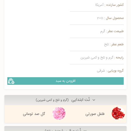
کشور سازنده :
آمریکا
محصول سال :
2011
طبیعت عطر :
گرم
طعم عطر :
تلخ
رایحه :
گرم و تلخ و کمی شیرین
گروه بویایی :
شرقی
افزودن به سبد
نُت ابتدایی
(گرم و تلخ و کمی شیرین)
فلفل صورتی
گل صد تومانی