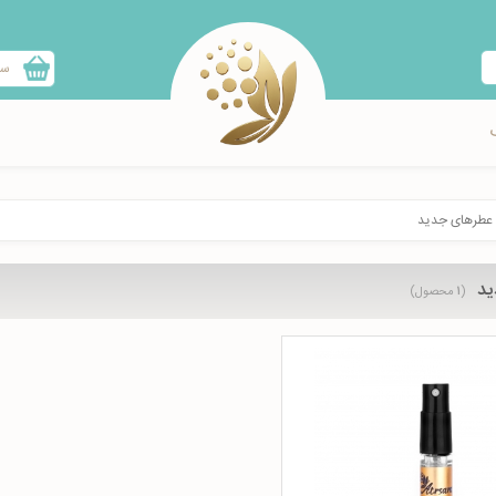
سب
عطرهای جدید
ید
(
۱
محصول)