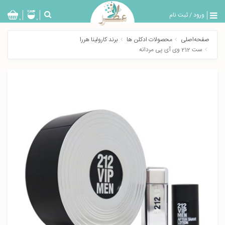
ورود
/
ثبت نام
بازگشت
0
0
تولیدات
صفحه‌اصلی
محصولات ادکلن ها
برند کارولینا هررا
عطر
ست 212 وی آی پی مردانه
مردانه
عطر
زنانه
خدمات
ویژه
عطرسرا