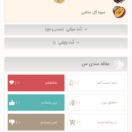
میوه گل ساعتی
نُت میانی
(معتدل و تلخ)
نُت پایانی
()
علاقه مندی من
باید تست کنم
۰
|
عاشقشم
۰
|
امضای من
۰
|
می پسندم
۱
|
در برنامه خرید
۰
|
نمی پسندم
۰
|