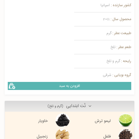
کشور سازنده :
اسپانیا
محصول سال :
2011
طبیعت عطر :
گرم
طعم عطر :
تلخ
رایحه :
گرم و تلخ
گروه بویایی :
شرقی
افزودن به سبد
نُت ابتدایی
(گرم و تلخ)
لیمو ترش
خاویار
فلفل
زنجبیل