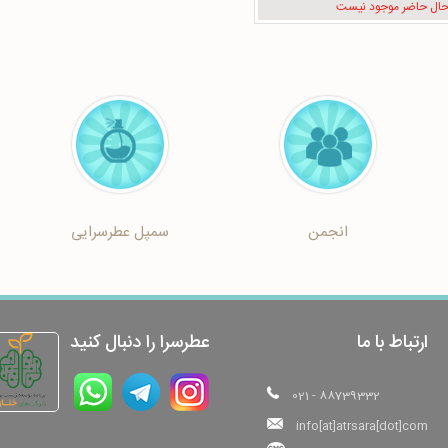
حال حاضر موجود نیست
انجمن
سمپل عطرسرایی
ارتباط با ما
عطرسرا را دنبال کنید
021 - 88739332
info[at]atrsara[dot]com