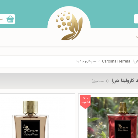
سب
Carolina H
عطرهای جدید
کارولینا هررا
(
۱۰
محصول)
%10
تخفیف