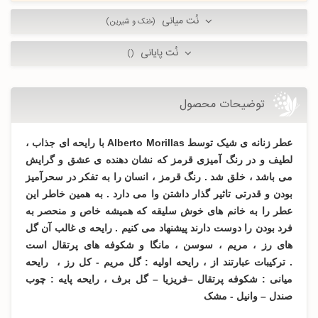
نُت میانی
(خنک و شیرین)
نُت پایانی
()
توضیحات محصول
عطر زنانه ی شیک توسط Alberto Morillas با رایحه ای جذاب ،
لطیف و در رنگ آمیزی قرمز که نشان دهنده ی عشق و گرایش
می باشد ، خلق شد . رنگ قرمز ، انسان را به تفکر در سحرآمیز
بودن و قدرتی تاثیر گذار داشتن وا می دارد . به همین خاطر این
عطر را به خانم های خوش سلیقه که همیشه خاص و منحصر به
فرد بودن را دوست دارند پیشنهاد می کنیم . رایحه ی غالب آن گل
های رز ، مریم ، سوسن ، مانگا و شکوفه های پرتقال است
. ترکیبات عبارتند از ، رایحه اولیه : گل مریم - کل رز ، رایحه
میانی : شکوفه پرتقال –فریزیا – گل برف ، رایحه پایه : چوب
صندل – وانیل - مشک