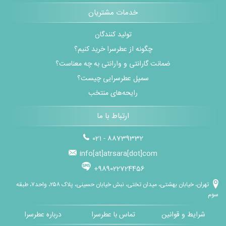
خدمات مشتریان
تولید کنندگان
چگونه از عطرسرا خرید کنیم؟
ضمانت گارانتی و وارانتی به چه معناست؟
سمپل عطرسرایی چیست؟
رایحه‌های منتخب
ارتباط با ما
021 - 88739332
info[at]atrsara[dot]com
+989022724456
تهران، خیابان بهشتی، میدان تختی، نبش خیابان حسینی، پلاک ۲۵۸، واحد۷، طبقه
سوم
شرایط و قوانین
تماس با عطرسرا
درباره عطرسرا