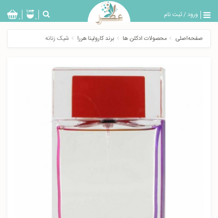
ورود
/
ثبت نام
بازگشت
0
0
تولیدات
صفحه‌اصلی
محصولات ادکلن ها
برند کارولینا هررا
شیک زنانه
عطر
مردانه
عطر
زنانه
خدمات
ویژه
عطرسرا