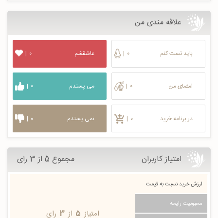
علاقه مندی من
باید تست کنم
۰
|
عاشقشم
۰
|
امضای من
۰
|
می پسندم
۰
|
در برنامه خرید
۰
|
نمی پسندم
۰
|
امتیاز کاربران
مجموع 5 از 3 رای
ارزش خرید نسبت به قیمت
محبوبیت رایحه
امتیاز
5
از
3
رای