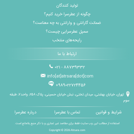
تولید کنندگان
چگونه از عطرسرا خرید کنیم؟
ضمانت گارانتی و وارانتی به چه معناست؟
سمپل عطرسرایی چیست؟
رایحه‌های منتخب
ارتباط با ما
021 - 88739332
info[at]atrsara[dot]com
+989022724456
تهران، خیابان بهشتی، میدان تختی، نبش خیابان حسینی، پلاک ۲۵۸، واحد۷، طبقه
سوم
شرایط و قوانین
تماس با عطرسرا
درباره عطرسرا
استفاده از مطالب این وب سایت فقط برای مقاصد غیر تجاری و با ذکر منبع بلامانع است.
Copyright © 2026
Atrsara.com