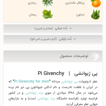
پرتقال ماندارین
رزماری
ترخون
ریحان
نُت میانی
(معتدل و شیرین)
نُت پایانی
(گرم و شیرین و کمی تلخ)
توضیحات محصول
پی ژیوانشی | Pi Givenchy
عطر ادوتویلت
پی ژیوانشی
مردانه
"
Pi Givenchy for men
"
که
در ایران با غلظت نادرست و نام ادکلن جیوانچی پی نیز نام برده
می‌شود در سال 1998 میلادی از سوی
برند ژیوانشی
و در کشور
فرانسه تولید (فرانسه خاستگاه
برند ژیوانشی
است) و به بازارهای
جهانی عطر معرفی گردید.