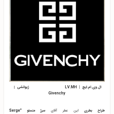
ال.وی.ام.ایچ | LV.MH ژیوانشی
|
Givenchy
طراح بطری
این عطر آقای
سرژ منسئو "Serge