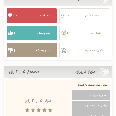
باید تست کنم
۰
|
عاشقشم
۰
|
امضای من
۰
|
می پسندم
۰
|
در برنامه خرید
۰
|
نمی پسندم
۰
|
امتیاز کاربران
مجموع 5 از 2 رای
ارزش خرید نسبت به قیمت
محبوبیت رایحه
امتیاز
5
از
2
رای
طراحی و بسته بندی