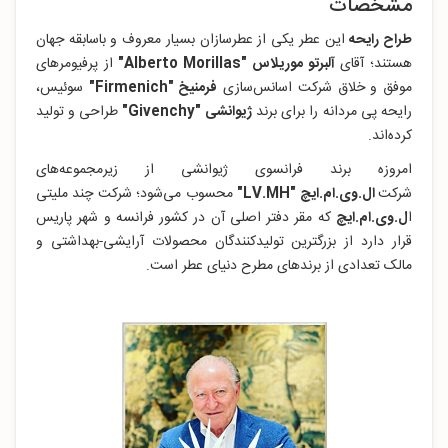
مشخصات
طراح رایحه
این عطر یکی از عطرسازان بسیار معروف و باسابقه جهان
هستند؛ آقای
آلبرتو موریلاس "Alberto Morillas"
از پرفیومرهای
موفق و خلاق شرکت اسانس‌سازی
فرمنیخ "Firmenich"
سوئیس،
رایحه پی مردانه را برای برند
ژیوانشی
"Givenchy"
طراحی و تولید
کرده‌اند.
امروزه برند فرانسوی ژیوانشی از زیرمجموعه‌های
شرکت
ال.وی.ام.ایچ
"LV.MH"
محسوب می‌شود؛ شرکت چند ملیتی
ا
ل.وی.ام.ایچ
که مقر دفتر اصلی آن در کشور فرانسه و شهر پاریس
قرار دارد از بزرگترین تولیدکنندگان محصولات آرایشی-بهداشتی و
مالک تعدادی از برندهای مطرح دنیای عطر است.