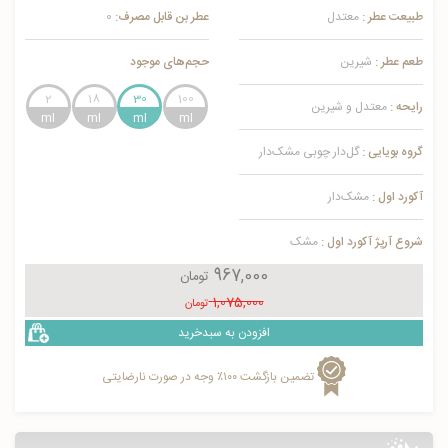
طبیعت عطر :
معتدل
عطر بن قابل مصرف:
0
طعم عطر :
شیرین
حجم‌های موجود
2
18
30
100
رایحه :
معتدل و شیرین
گروه بویایی :
گل‌دار چوبی مشک‌دار
آکورد اول :
مشک‌دار
شروع آرپژ آکورد اول :
مشک
967,000
تومان
1,075,000
تومان
افزودن به سبدخرید
تضمین بازگشت ۱۰۰٪ وجه در صورت نارضایتی