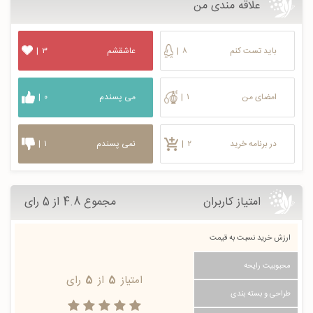
علاقه مندی من
باید تست کنم
۸
|
عاشقشم
۳
|
امضای من
۱
|
می پسندم
۰
|
در برنامه خرید
۲
|
نمی پسندم
۱
|
امتیاز کاربران
مجموع 4.8 از 5 رای
ارزش خرید نسبت به قیمت
محبوبیت رایحه
امتیاز
5
از
5
رای
طراحی و بسته بندی