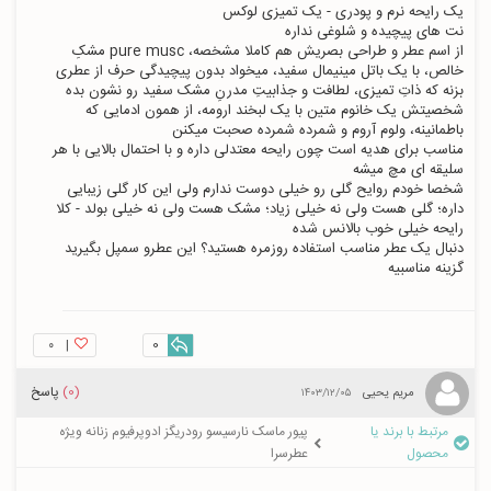
از اسم عطر و طراحی بصریش هم کاملا مشخصه، pure musc مشکِ 
خالص، با یک باتل مینیمال سفید، میخواد بدون پیچیدگی حرف از عطری 
شخصیتش یک خانوم متین با یک لبخند ارومه، از همون ادمایی که 
مناسب برای هدیه است چون رایحه معتدلی داره و با احتمال بالایی با هر 
شخصا خودم روایح گلی رو خیلی دوست ندارم ولی این کار گلی زیبایی 
داره؛ گلی هست ولی نه خیلی زیاد؛ مشک هست ولی نه خیلی بولد - کلا 
دنبال یک عطر مناسب استفاده روزمره هستید؟ این عطرو سمپل بگیرید 
گزینه مناسبیه 
۰
|
0
(0)
پاسخ
مریم یحیی
۱۴۰۳/۱۲/۰۵
مرتبط با برند یا
پیور ماسک نارسیسو رودریگز ادوپرفیوم زنانه ویژه
محصول
عطرسرا