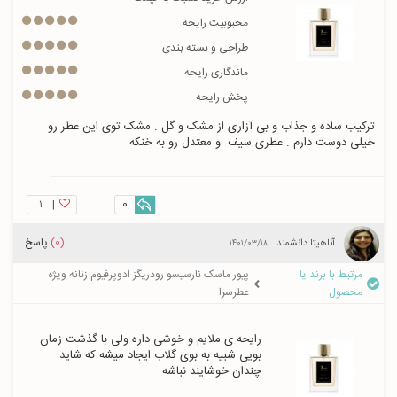
محبوبیت رایحه
طراحی و بسته بندی
ماندگاری رایحه
پخش رایحه
ترکیب ساده و جذاب و بی آزاری از مشک و گل . مشک توی این عطر رو 
خیلی دوست دارم . عطری سیف  و معتدل رو به خنکه
۱
|
0
(0)
پاسخ
آناهيتا دانشمند
۱۴۰۱/۰۳/۱۸
مرتبط با برند یا
پیور ماسک نارسیسو رودریگز ادوپرفیوم زنانه ویژه
محصول
عطرسرا
رایحه ی ملایم و خوشی داره ولی با گذشت زمان 
بویی شبیه به بوی گلاب ایجاد میشه که شاید 
چندان خوشایند نباشه