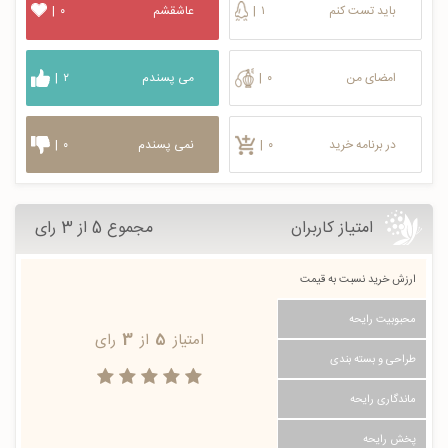
باید تست کنم
۱
|
عاشقشم
۰
|
امضای من
۰
|
می پسندم
۲
|
در برنامه خرید
۰
|
نمی پسندم
۰
|
امتیاز کاربران
مجموع 5 از 3 رای
ارزش خرید نسبت به قیمت
محبوبیت رایحه
امتیاز
5
از
3
رای
طراحی و بسته بندی
ماندگاری رایحه
پخش رایحه