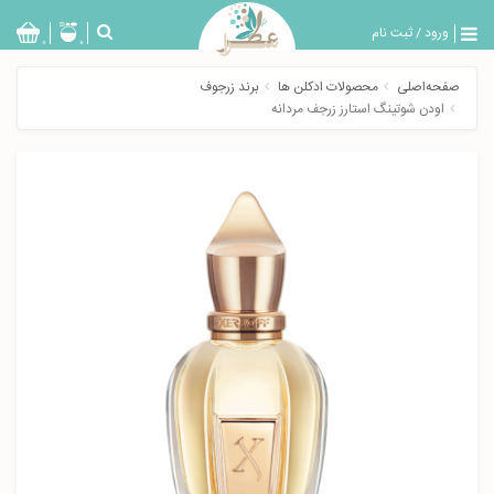
ورود
/
ثبت نام
بازگشت
0
0
تولیدات
صفحه‌اصلی
محصولات ادکلن ها
برند زرجوف
عطر
اودن شوتینگ استارز زرجف مردانه
مردانه
عطر
زنانه
خدمات
ویژه
عطرسرا