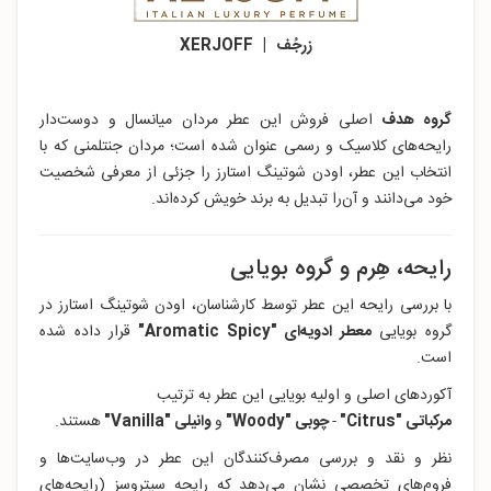
زرجُف | XERJOFF
گروه هدف
اصلی فروش این عطر مردان میانسال و دوست‌دار
رایحه‌های کلاسیک و رسمی عنوان شده است؛ مردان جنتلمنی که با
انتخاب این عطر، اودن شوتینگ استارز را جزئی از معرفی شخصیت
خود می‌دانند و آن‌را تبدیل به برند خویش کرده‌اند.
رایحه، هِرم و گروه بویایی
با بررسی رایحه این عطر توسط کارشناسان، اودن شوتینگ استارز در
گروه بویایی
معطر ادویه‌ای "Aromatic Spicy"
قرار داده‌ شده
است.
آکوردهای اصلی و اولیه بویایی این عطر به ترتیب
مرکباتی "Citrus"
-
چوبی "Woody"
و
وانیلی "Vanilla"
هستند.
نظر و نقد و بررسی مصرف‌کنندگان این عطر در وب‌سایت‌ها و
فروم‌های تخصصی نشان می‌دهد که رایحه سیتروسِز (رایحه‌های