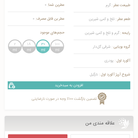
عطربن شما:
0
طبیعت عطر :
گرم
عطر بن قابل مصرف:
0
طعم عطر :
تلخ و کمی شیرین
حجم‌های موجود
رایحه :
گرم و تلخ و کمی شیرین
2
18
30
100
گروه بویایی :
شرقی گل‌دار
آکورد اول :
پودری
شروع آرپژ آکورد اول :
نارگیل
افزودن به سبدخرید
تضمین بازگشت ۱۰۰٪ وجه در صورت نارضایتی
علاقه مندی من