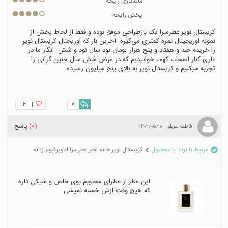
ماندگاری رایحه
پخش رایحه
کریستال نویر عطرسرا یک بازطراحی موفق بوده و فقط از لحاط پخش از 
نمونه اوریجینال نمره کمتری می‌گیره. آخرین بار که اوریجنال کریستال نویر 
را خریدم صد و هفتاد و پنج هزار تومان بود سال نود و شش. انگار ما در 
غاری کنار اصحاب کهف خوابیدیم که در عرض شش سال چنین گرانی را 
تجربه میکنیم و کریستال نویر به بالای پنج میلیون رسیده
۴
|
0
(0)
پاسخ
فاطمه عربلو
۱۴۰۲/۰۵/۱۸
مرتبط با برند یا محصول
کریستال نویر خانه عطر عطرسرا ادوپرفیوم زنانه
این عطر از عطرای محبوبم بوی خاص و شیکی داره 
که هیچ وقت ازش خسته نمیشی