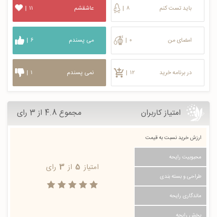
باید تست کنم
۸
|
عاشقشم
۱۱
|
امضای من
۰
|
می پسندم
۶
|
در برنامه خرید
۱۲
|
نمی پسندم
۱
|
امتیاز کاربران
مجموع 4.8 از 3 رای
ارزش خرید نسبت به قیمت
محبوبیت رایحه
امتیاز
5
از
3
رای
طراحی و بسته بندی
ماندگاری رایحه
پخش رایحه