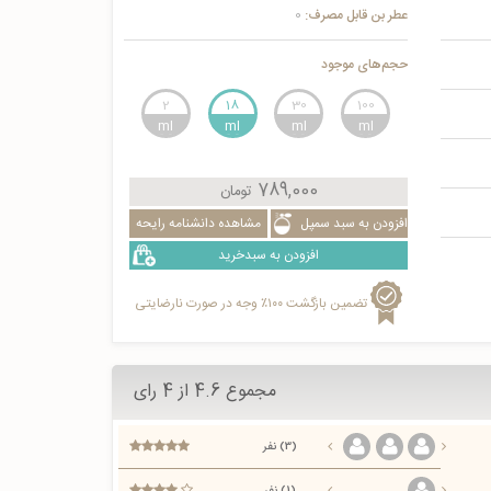
عطر بن قابل مصرف:
0
حجم‌های موجود
2
18
30
100
789,000
تومان
افزودن به سبد سمپل
مشاهده دانشنامه رایحه
افزودن به سبدخرید
تضمین بازگشت ۱۰۰٪ وجه در صورت نارضایتی
مجموع 4.6 از 4 رای
(3) نفر