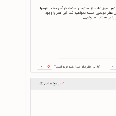
دوست دارم این عطر رو بغل کنم. در عطرسرا به دیزل مشتی ظلم شده واقعا. بدون هیچ نظری از اساتید. و احتمالا در آخر صف عطرسرا 
برای تولید. چیدمان زیبای چوب و سیب سرخ و تنباکو کنار هم. از چشیدن این عطر خودتون خسته نخواهید شد. این عطر با وجود 
 پاییز هستم. امیدوارم...
0
آیا این نظر برای شما مفید بوده است؟
|
۰
(0)
پاسخ
به این نظر