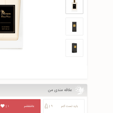
علاقه مندی من
باید تست کنم
۹
|
عاشقشم
۱
|