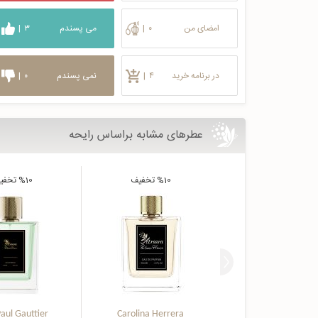
امضای من
۰
|
می پسندم
۳
|
در برنامه خرید
۴
|
نمی پسندم
۰
|
عطرهای مشابه براساس رایحه
%10
تخفیف
%10
تخفی
aul Gauttier
Carolina Herrera