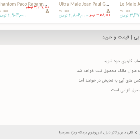
Phantom Paco Rabanne Special EDP for men
Ultra Male Jean Paul Gaultier Special EDP for men
3,227,000
تومان
100 ml
100 ml
100 ml
2,904,000
2,806,000
3,47
تومان
تومان
توما
3,118,000
تومان
ایی | قیمت و خرید
حساب کاربری خود شوید
ا به عنوان مالک محصول ثبت خواهد شد
اکس های آبی به نمایش در خواهد آمد
حصول الزامی است
انلی د بریو تاتو دیزل ادوپرفیوم مردانه ویژه عطرسرا