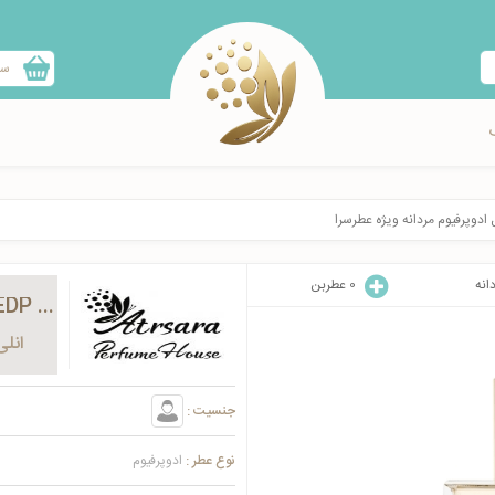
سب
ل ادوپرفیوم مردانه ویژه عطرسرا
انه
0
عطربن
Only The Brave Tattoo Diesel Special EDP for men
انلی
جنسیت :
نوع عطر :
ادوپرفیوم