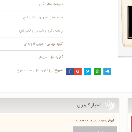
طبیعت عطر :
گرم
طعم عطر :
شیرین و کمی تلخ
رایحه :
گرم و شیرین و کمی تلخ
گروه بویایی :
چوبی ادویه‌ای
آکورد اول :
میوه‌ای
شروع آرپژ آکورد اول :
سیب سرخ
امتیاز کاربران
ارزش خرید نسبت به قیمت