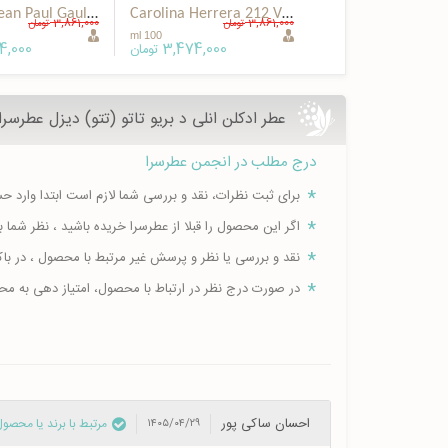
Le Male Jean Paul Gaultier Special EDP
Carolina Herrera 212 VIP Men Special EDP
3,861,000
3,861,000
تومان
تومان
100 ml
4,000
3,474,000
تومان
عطر ادکلن انلی د بریو تاتو (تتو) دیزل عطرسر
درج مطلب در انجمن عطرسرا
برای ثبت نظرات، نقد و بررسی شما لازم است ابتدا وارد 
اگر این محصول را قبلا از عطرسرا خریده باشید ، نظر شم
نقد و بررسی یا نظر و پرسش غیر مرتبط با محصول ، در ب
در صورت درج نظر در ارتباط با محصول، امتیاز دهی به م
احسان ساکی پور
مرتبط با برند یا محصول
۱۴۰۵/۰۴/۲۹