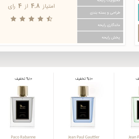
محبوبیت رایحه
امتیاز
4.8
از
4
رای
طراحی و بسته بندی
ماندگاری رایحه
پخش رایحه
ف
%10
تخفیف
%10
تخفیف
Paco Rabanne
Jean Paul Gauttier
Jean P