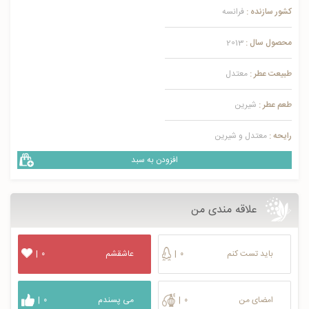
کشور سازنده :
فرانسه
محصول سال :
2013
طبیعت عطر :
معتدل
طعم عطر :
شیرین
رایحه :
معتدل و شیرین
افزودن به سبد
علاقه مندی من
باید تست کنم
۰
|
عاشقشم
۰
|
امضای من
۰
|
می پسندم
۰
|