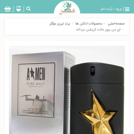
ورود
/
ثبت نام
بازگشت
0
0
تولیدات
صفحه‌اصلی
محصولات ادکلن ها
برند تیری موگلر
عطر
ای من پیور مالت کریشن مردانه
مردانه
عطر
زنانه
خدمات
ویژه
عطرسرا