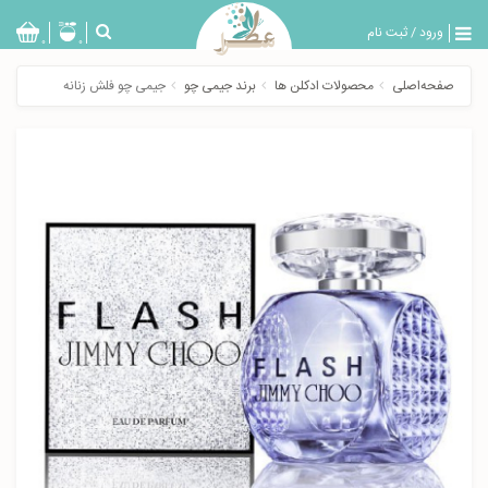
ورود
/
ثبت نام
بازگشت
0
0
تولیدات
صفحه‌اصلی
محصولات ادکلن ها
برند جیمی چو
جیمی چو فلش زنانه
عطر
مردانه
عطر
زنانه
خدمات
ویژه
عطرسرا