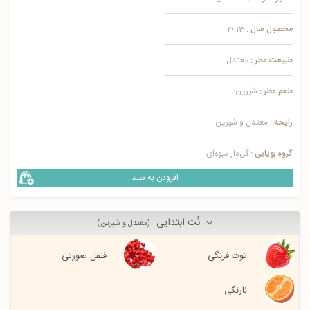
محصول سال :
2013
طبیعت عطر :
معتدل
طعم عطر :
شیرین
رایحه :
معتدل و شیرین
گروه بویایی :
گل‌دار میوه‌ای
افزودن به سبد
نُت ابتدایی
(معتدل و شیرین)
توت فرنگی
فلفل صورتی
نارنگی