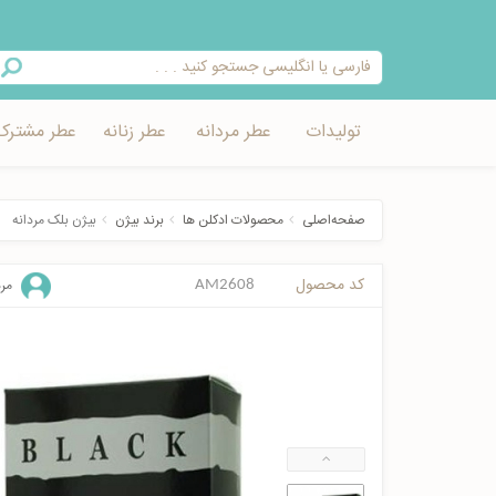
تولیدات
عطر مردانه
عطر زنانه
عطر مشترک
صفحه‌اصلی
محصولات ادکلن ها
برند بیژن
بیژن بلک مردانه
کد محصول
مرد
AM2608