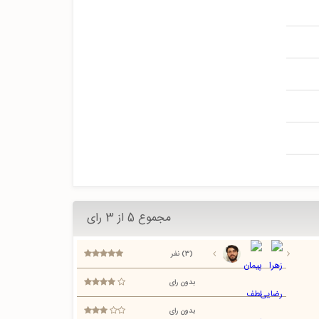
مجموع 5 از 3 رای
(3) نفر
بدون رای
بدون رای