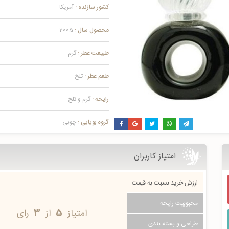
کشور سازنده :
آمریکا
محصول سال :
2005
طبیعت عطر :
گرم
طعم عطر :
تلخ
رایحه :
گرم و تلخ
گروه بویایی :
چوبی
امتیاز کاربران
ارزش خرید نسبت به قیمت
محبوبیت رایحه
امتیاز
5
از
3
رای
طراحی و بسته بندی