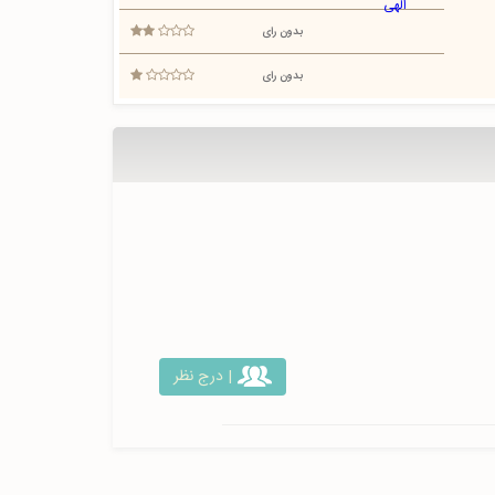
بدون رای
بدون رای
| درج نظر