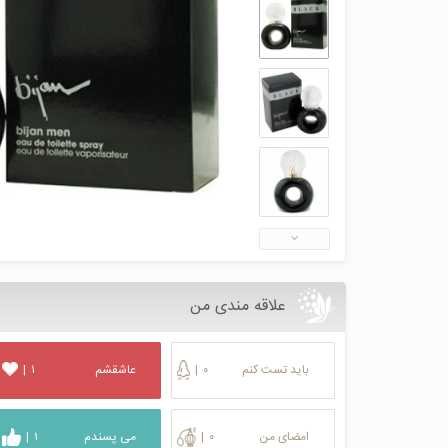
علاقه مندی من
باید تست کنم
۰
|
عاشقشم
۱
|
امضای من
۰
|
می پسندم
۱
|