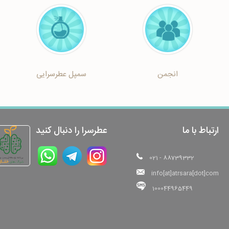
انجمن
سمپل عطرسرایی
ارتباط با ما
عطرسرا را دنبال کنید
021 - 88739332
info[at]atrsara[dot]com
100044965449