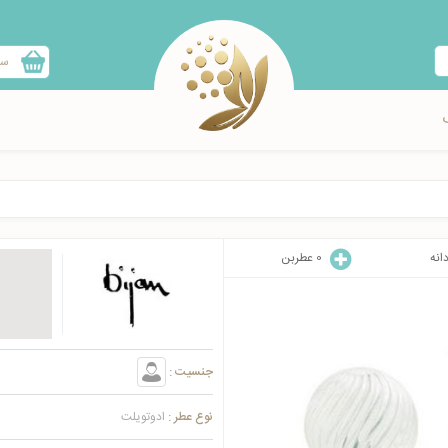
سب
انه
0
عطربن
جنسیت :
نوع عطر :
ادوتویلت