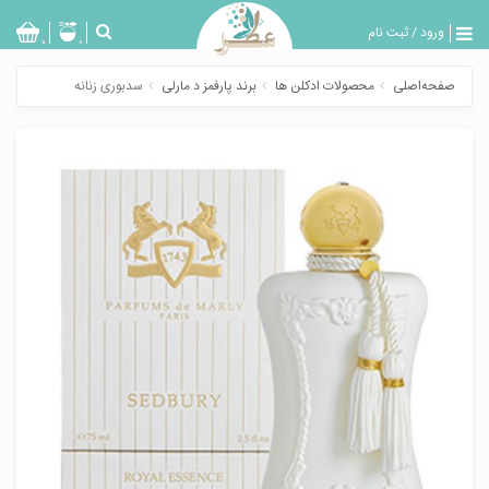
ورود
/
ثبت نام
بازگشت
0
0
تولیدات
صفحه‌اصلی
محصولات ادکلن ها
برند پارفمز د مارلی
سدبوری زنانه
عطر
مردانه
عطر
زنانه
خدمات
ویژه
عطرسرا