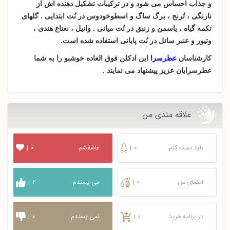
و جذاب احساس می شود و در ترکیبات تشکیل دهنده اش از
نارنگی ، تُرنج ، برگ ساگ و اسطوخودوس در نُت ابتدایی . گلهای
تکمه گیاه ، یاسمن و زنبق در نُت میانی . وانیل ، نعناع هندی ،
وتیور و عنبر سائل در نُت پایانی استفاده شده است.
کارشناسان
عطرسرا
این ادکلن فوق العاده خوشبو را به شما
عطرسرایان عزیز پیشنهاد می نمایند .
علاقه مندی من
باید تست کنم
۰
|
عاشقشم
۰
|
امضای من
۰
|
می پسندم
۲
|
در برنامه خرید
۰
|
نمی پسندم
۰
|