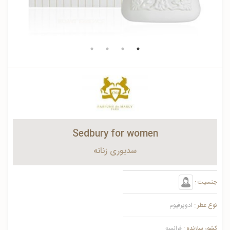
Sedbury for women
سدبوری زنانه
جنسیت :
نوع عطر :
ادوپرفیوم
کشور سازنده :
فرانسه