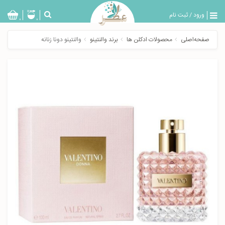
ورود
/
ثبت نام
بازگشت
0
0
تولیدات
صفحه‌اصلی
محصولات ادکلن ها
برند والنتینو
والنتینو دونا زنانه
عطر
مردانه
عطر
زنانه
خدمات
ویژه
عطرسرا