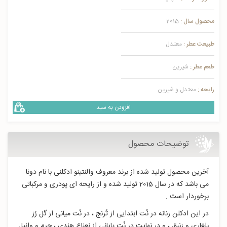
محصول سال :
2015
طبیعت عطر :
معتدل
طعم عطر :
شیرین
رایحه :
معتدل و شیرین
افزودن به سبد
توضیحات محصول
آخرین محصول تولید شده از برند معروف والنتینو ادکلنی با نام دونا
می باشد که در سال 2015 تولید شده و از رایحه ای پودری و مرکباتی
برخوردار است .
در این ادکلن زنانه در نُت ابتدایی از تُرنج ، در نُت میانی از گل رُز
بلغاری و زنبق ، و در نهایت در نُت پایانی از نعناع هندی ، چرم و وانیل