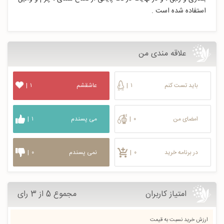
استفاده شده است .
علاقه مندی من
باید تست کنم
۱
|
عاشقشم
۱
|
امضای من
۰
|
می پسندم
۱
|
در برنامه خرید
۰
|
نمی پسندم
۰
|
امتیاز کاربران
مجموع 5 از 3 رای
ارزش خرید نسبت به قیمت