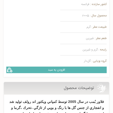
کشور سازنده :
فرانسه
محصول سال :
2005
طبیعت عطر :
گرم
طعم عطر :
شیرین
رایحه :
گرم و شیرین
گروه بویایی :
گل‌دار
افزودن به سبد
توضیحات محصول
فلاور بُمب در سال 2005 توسط كمپاني ويكتور اند رولف توليد شد
و انفجاري از جنس گل ها با رنگ و بويي از تازگي ،تحرك ،گرما و