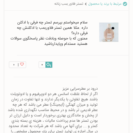
مرتبط با برند یا محصول
تستر فلاور بمب زنانه
سلام میخواستم بپرسم تستر چه فرقی با ادکلن 
داره .مثلا همین تستر فلاوربمب با ادکلنش چه 
ممنون که با حوصله وبادقت نظر پاسخگوی سوالات 
هستید مستدام وپایدارباشید
۰
|
0
اگر از لحاظ غلظت اسانس هر دو ادوپرفیوم و یا ادوتویلت 
باشند هیچ تفاوتی با یکدیگر ندارند و تنها تفاوت در زمان 
تولید و میزان کهنگی (ایجینگ) عطر می باشد که هر چه 
عطر قدیمی تر باشد و در محیط مناسب نگهداری شده باشد 
از پخش و ماندگاری بهتری برخوردار است و دليل ارزان تر 
بودن تستر ها عدم پرداخت ماليات ، هزينه ي بسته بندي 
كمتر و ... براي آنها مي باشد كه هر شركت به تعداد محدود 
در سال اجازه ي توليد تستر براي يك محصول مشخص را 