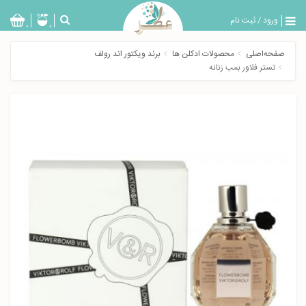
ورود
/
ثبت نام
بازگشت
0
0
تولیدات
صفحه‌اصلی
محصولات ادکلن ها
برند ویکتور اند رولف
عطر
تستر فلاور بمب زنانه
مردانه
عطر
زنانه
خدمات
ویژه
عطرسرا