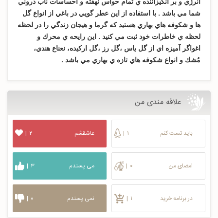
انرژي و بر انگيزاننده ي تمام حواس نهفته و احساسات ناب دروني
شما مي باشد .
با استفاده از اين عطر گويي در باغي از انواع گل
ها و شكوفه هاي بهاري هستيد كه گرما و هيجان زندگي را در لحظه
لحظه ي خاطرات خود ثبت مي كنيد .
اين رايحه ي محرك و
اغواگر آميزه اي از گل ياس ،گل رز ،گل اركيده، نعناع هندي،
مُشك و انواع شكوفه هاي تازه ي بهاري مي باشد .
علاقه مندی من
باید تست کنم
۱
|
عاشقشم
۲
|
امضای من
۰
|
می پسندم
۳
|
در برنامه خرید
۱
|
نمی پسندم
۰
|