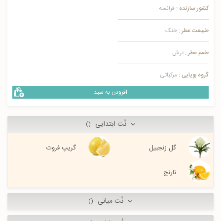
کشور سازنده :
فرانسه
طبیعت عطر :
خنک
طعم عطر :
ترش
گروه بویایی :
مرکباتی
افزودن به سبد
نُت ابتدایی
()
گل زنجبیل
گریپ فروت
نارنج
نُت میانی
()