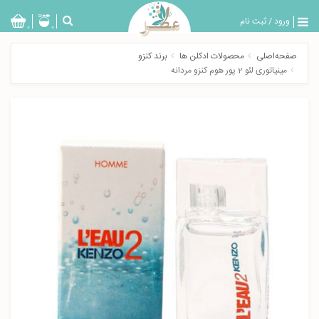
ورود
/
ثبت نام
بازگشت
0
0
تولیدات
صفحه‌اصلی
محصولات ادکلن ها
برند کنزو
عطر
مینیاتوری لئو 2 پور هوم کنزو مردانه
مردانه
عطر
زنانه
خدمات
ویژه
عطرسرا