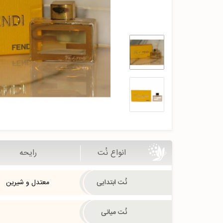
انواع نُت
رایحه
نُت ابتدایی
معتدل و شیرین
نُت میانی