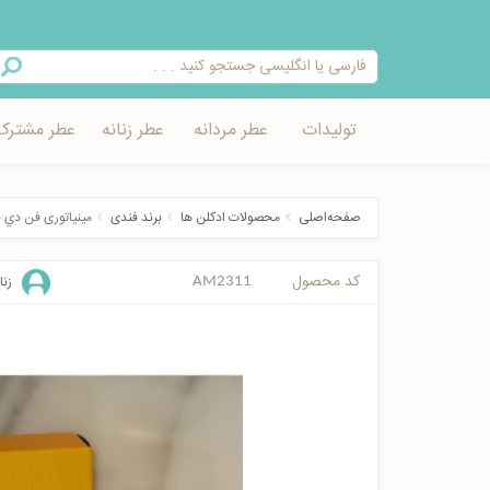
تولیدات
عطر مردانه
عطر زنانه
عطر مشترک
صفحه‌اصلی
محصولات ادکلن ها
برند فندی
مینیاتوری فن دي ف
کد محصول
زنا
AM2311