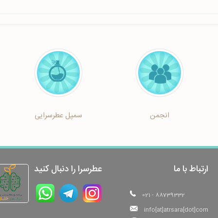
انجمن
سمپل عطرسرایی
ارتباط با ما
عطرسرا را دنبال کنید
021 - 88739332
info[at]atrsara[dot]com