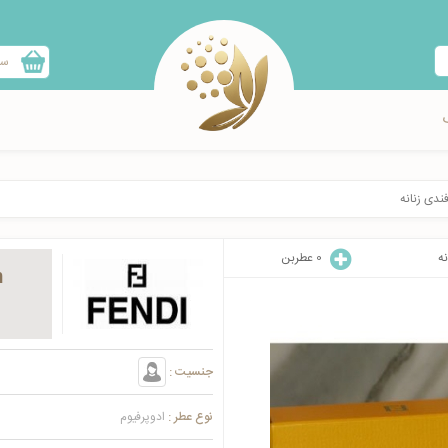
سب
ندی زنانه
نه
0
عطربن
n
جنسیت :
نوع عطر :
ادوپرفیوم