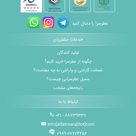
عطرسرا را دنبال کنید
خدمات مشتریان
تولید کنندگان
چگونه از عطرسرا خرید کنیم؟
ضمانت گارانتی و وارانتی به چه معناست؟
سمپل عطرسرایی چیست؟
رایحه‌های منتخب
ارتباط با ما
021 - 88739332
info[at]atrsara[dot]com
+989022724456