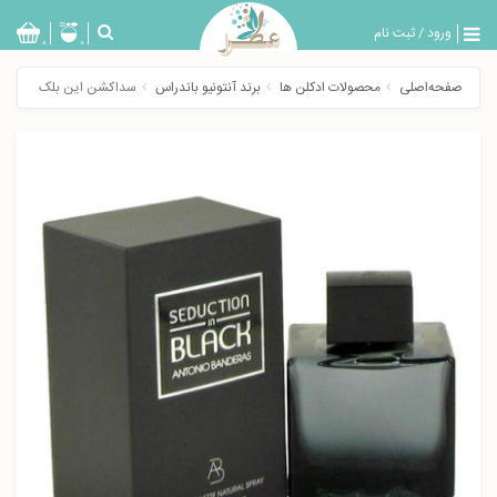
ورود
/
ثبت نام
بازگشت
0
0
تولیدات
صفحه‌اصلی
محصولات ادکلن ها
برند آنتونیو باندراس
سداکشن این بلک
عطر
مردانه
عطر
زنانه
خدمات
ویژه
عطرسرا