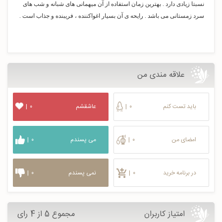
نسبتا زیادی دارد . بهترین زمان استفاده از آن میهمانی های شبانه و شب های
سرد زمستانی می باشد . رایحه ی آن بسیار اغواکننده ، فریبنده و جذاب است .
علاقه مندی من
باید تست کنم
۰
|
عاشقشم
۰
|
امضای من
۰
|
می پسندم
۰
|
در برنامه خرید
۰
|
نمی پسندم
۰
|
امتیاز کاربران
مجموع 5 از 4 رای