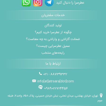
عطرسرا را دنبال کنید
خدمات مشتریان
تولید کنندگان
چگونه از عطرسرا خرید کنیم؟
ضمانت گارانتی و وارانتی به چه معناست؟
سمپل عطرسرایی چیست؟
رایحه‌های منتخب
ارتباط با ما
021 - 88739332
info[at]atrsara[dot]com
+989022724456
تهران، خیابان بهشتی، میدان تختی، نبش خیابان حسینی، پلاک ۲۵۸، واحد۷، طبقه
سوم