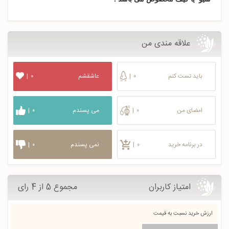
علاقه مندی من
باید تست کنم
۰
|
عاشقشم
۰
|
امضای من
۰
|
می پسندم
۰
|
در برنامه خرید
۰
|
نمی پسندم
۰
|
امتیاز کاربران
مجموع 5 از 4 رای
ارزش خرید نسبت به قیمت