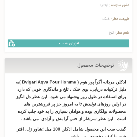
کشور سازنده :
ایتالیا
طبیعت عطر :
خنک
طعم عطر :
تلخ
افزودن به سبد
توضیحات محصول
ادکلن مردانه آکوآ پور هوم ( Bvlgari Aqva Pour Homme )به
دلیل ترکیبات دریایی، بوی خنک ، تلخ و ماندگاری خوبی که دارد
برای استفاده در طول روز پیشنهاد می شود. این عطر دل انگیز
در اولین روزهای تولیدش تا به امروز جز پر فروشترین های
محصولات بولگاری بوده و هوادان بسیاری را به خود جلب کرده
است . این عطر سرشار از حس آرامش و آزادی می باشد .
گیفت ست این محصول شامل ادکلن 100 میل ؛شاور ژل، افتر
شیو یا کیف مخصوص می باشد .