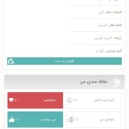
طبیعت عطر :
گرم
طعم عطر :
شیرین
رایحه :
گرم و شیرین
گروه بویایی :
گل‌دار
افزودن به سبد
علاقه مندی من
باید تست کنم
۲
|
عاشقشم
۱
|
امضای من
۰
|
می پسندم
۰
|