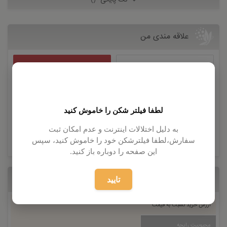
نُت پایانی
()
علاقه مندی من
باید تست کنم
۰
|
عاشقشم
۰
|
امضای من
۰
|
می پسندم
۰
|
لطفا فیلتر شکن را خاموش کنید
به دلیل اختلالات اینترنت و عدم امکان ثبت
در برنامه خرید
۰
|
نمی پسندم
۰
|
سفارش،لطفا فیلترشکن خود را خاموش کنید، سپس
این صفحه را دوباره باز کنید.
امتیاز کاربران
مجموع 5 از 3 رای
تایید
ارزش خرید نسبت به قیمت
محبوبیت رایحه