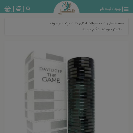
ورود
/
ثبت نام
بازگشت
0
0
تولیدات
صفحه‌اصلی
محصولات ادکلن ها
برند دیویدوف
عطر
تستر دیویدف د گیم مردانه
مردانه
عطر
زنانه
خدمات
ویژه
عطرسرا