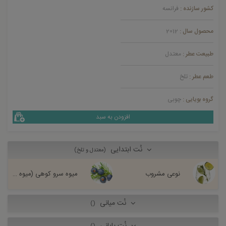
کشور سازنده :
فرانسه
محصول سال :
2012
طبیعت عطر :
معتدل
طعم عطر :
تلخ
گروه بویایی :
چوبی
افزودن به سبد
نُت ابتدایی
(معتدل و تلخ)
نوعی مشروب
میوه سرو کوهی (میوه درخت عرعر)
نُت میانی
()