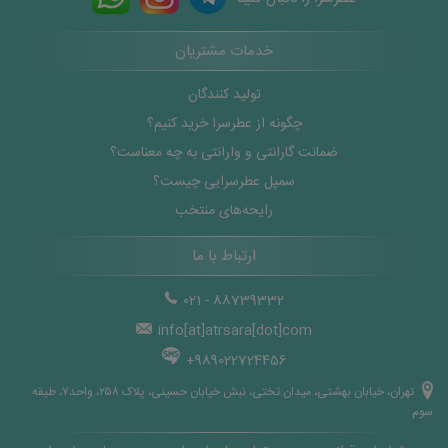
خدمات مشتریان
تولید کنندگان
چگونه از عطرسرا خرید کنیم؟
ضمانت گارانتی و وارانتی به چه معناست؟
سمپل عطرسرایی چیست؟
رایحه‌های منتخب
ارتباط با ما
021 - 88739332
info[at]atrsara[dot]com
+989022724456
تهران، خیابان بهشتی، میدان تختی، نبش خیابان حسینی، پلاک ۲۵۸، واحد۷، طبقه
سوم