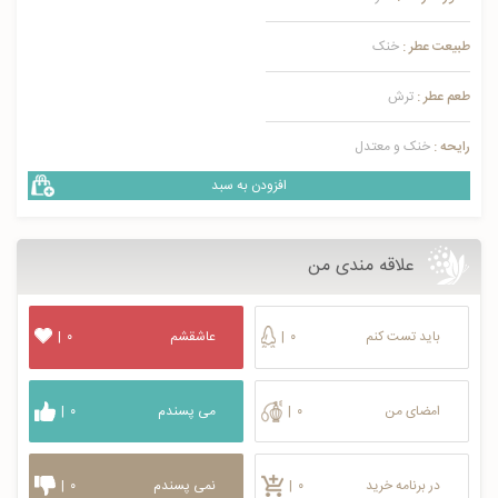
طبیعت عطر :
خنک
طعم عطر :
ترش
رایحه :
خنک و معتدل
افزودن به سبد
علاقه مندی من
باید تست کنم
۰
|
عاشقشم
۰
|
امضای من
۰
|
می پسندم
۰
|
در برنامه خرید
۰
|
نمی پسندم
۰
|