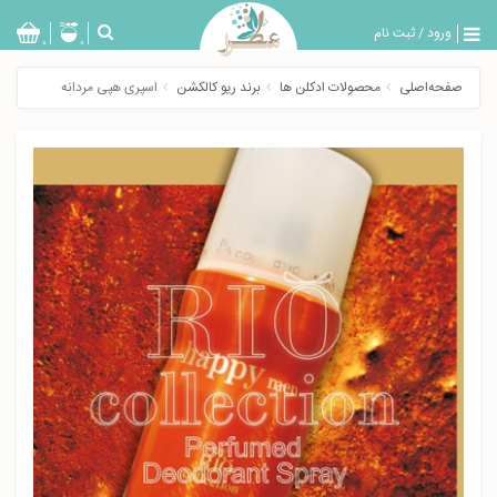
ورود
/
ثبت نام
بازگشت
0
0
تولیدات
صفحه‌اصلی
محصولات ادکلن ها
برند ریو کالکشن
اسپری هپی مردانه
عطر
مردانه
عطر
زنانه
خدمات
ویژه
عطرسرا