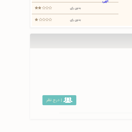
بدون رای
بدون رای
| درج نظر