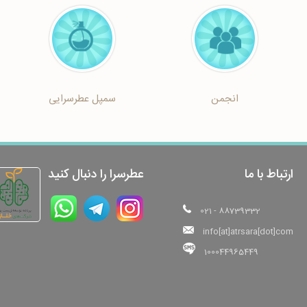
انجمن
سمپل عطرسرایی
ارتباط با ما
عطرسرا را دنبال کنید
021 - 88739332
info[at]atrsara[dot]com
100044965449