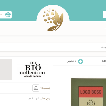
سب
دانه
انه
0
عطربن
جنسیت :
نوع عطر :
ادوپرفیوم