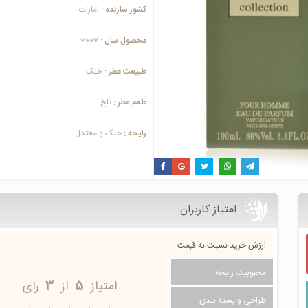
کشور سازنده :
امارات
محصول سال :
2007
طبیعت عطر :
خنک
طعم عطر :
تلخ
رایحه :
خنک و معتدل
امتیاز کاربران
ارزش خرید نسبت به قیمت
محبوبیت رایحه
امتیاز
5
از
3
رای
طراحی و بسته بندی