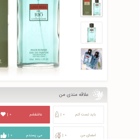
علاقه مندی من
باید تست کنم
۰
|
عاشقشم
۰
|
امضای من
۰
|
می پسندم
۰
|