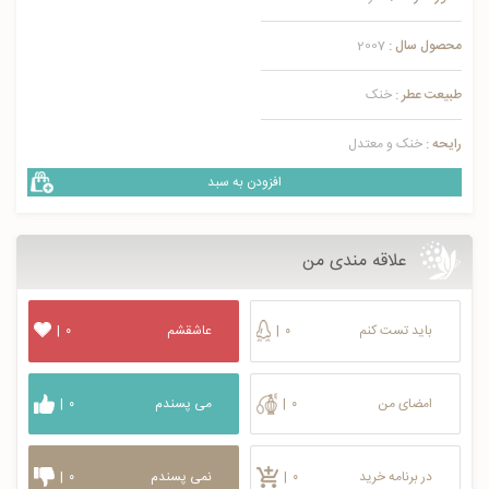
محصول سال :
2007
طبیعت عطر :
خنک
رایحه :
خنک و معتدل
افزودن به سبد
علاقه مندی من
باید تست کنم
۰
|
عاشقشم
۰
|
امضای من
۰
|
می پسندم
۰
|
در برنامه خرید
۰
|
نمی پسندم
۰
|