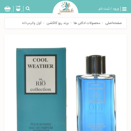
ورود
/
ثبت نام
بازگشت
0
0
تولیدات
صفحه‌اصلی
محصولات ادکلن ها
برند ریو کالکشن
کول واترمردانه
عطر
مردانه
عطر
زنانه
خدمات
ویژه
عطرسرا