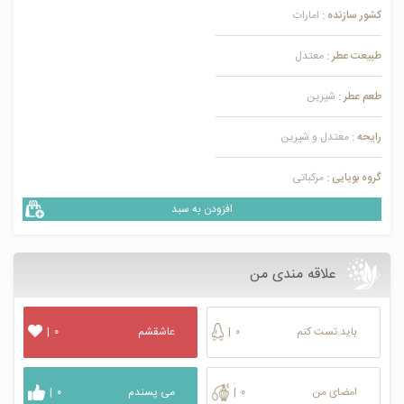
کشور سازنده :
امارات
طبیعت عطر :
معتدل
طعم عطر :
شیرین
رایحه :
معتدل و شیرین
گروه بویایی :
مرکباتی
افزودن به سبد
علاقه مندی من
باید تست کنم
۰
|
عاشقشم
۰
|
امضای من
۰
|
می پسندم
۰
|