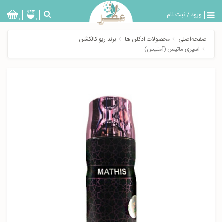
ورود
/
ثبت نام
بازگشت
0
0
تولیدات
صفحه‌اصلی
محصولات ادکلن ها
برند ریو کالکشن
عطر
اسپری ماتیس (آمتیس)
مردانه
عطر
زنانه
خدمات
ویژه
عطرسرا