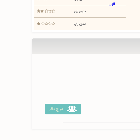
بدون رای
بدون رای
| درج نظر