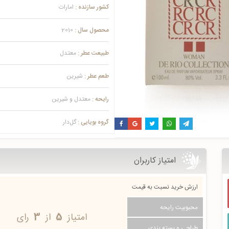
کشور سازنده :
امارات
محصول سال :
2010
طبیعت عطر :
معتدل
طعم عطر :
شیرین
رایحه :
معتدل و شیرین
گروه بویایی :
گل‌دار
امتیاز کاربران
ارزش خرید نسبت به قیمت
محبوبیت رایحه
امتیاز
5
از
3
رای
طراحی و بسته بندی