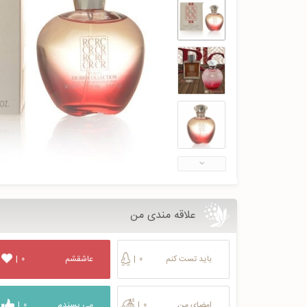
علاقه مندی من
باید تست کنم
۰
|
عاشقشم
۰
|
امضای من
۰
|
می پسندم
۰
|