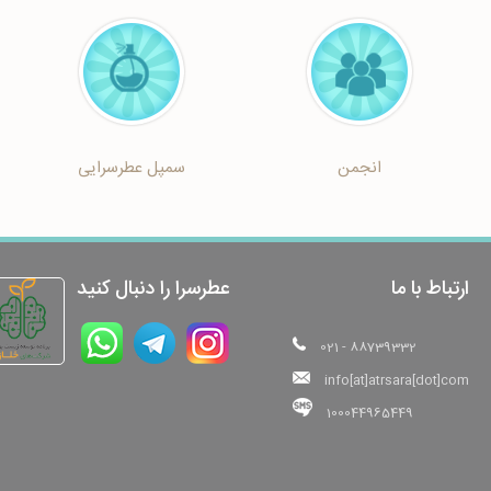
انجمن
سمپل عطرسرایی
ارتباط با ما
عطرسرا را دنبال کنید
021 - 88739332
info[at]atrsara[dot]com
100044965449