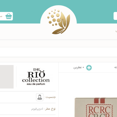
سب
نه
0
عطربن
جنسیت :
نوع عطر :
ادوپرفیوم