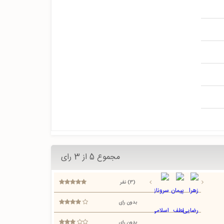
مجموع 5 از 3 رای
(3) نفر
بدون رای
بدون رای