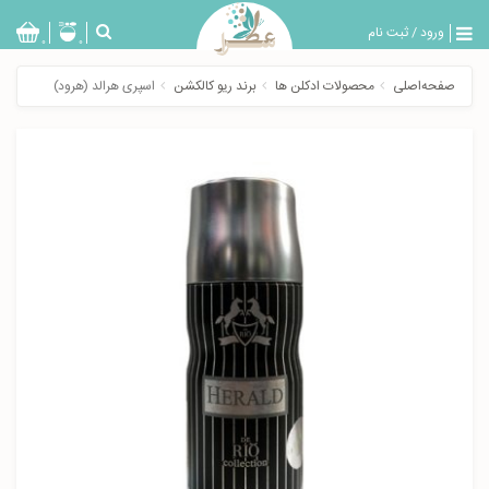
ورود
/
ثبت نام
بازگشت
0
0
تولیدات
صفحه‌اصلی
محصولات ادکلن ها
برند ریو کالکشن
اسپری هرالد (هرود)
عطر
مردانه
عطر
زنانه
خدمات
ویژه
عطرسرا