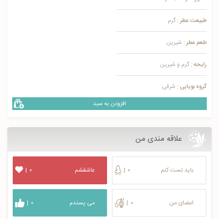
طبیعت عطر :
گرم
طعم عطر :
شیرین
رایحه :
گرم و شیرین
گروه بویایی :
شرقی
افزودن به سبد
علاقه مندی من
باید تست کنم
۰
|
عاشقشم
۰
|
امضای من
۰
|
می پسندم
۰
|