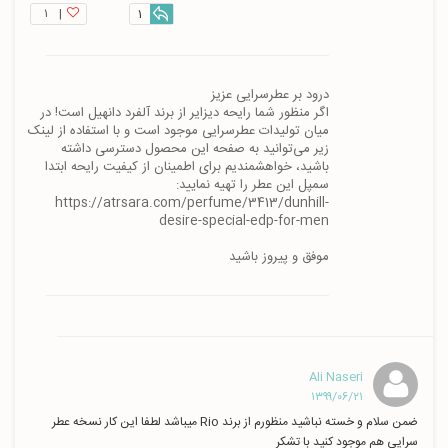
۱
|
1
اگر منظور شما رایحه دیزایر از برند آلفرد دانهیل است! در 
میان تولیدات عطرسرایی موجود است و با استفاده از لینک 
زیر می‌توانید به صفحه این محصول دسترسی داشته 
باشید، خواهشمندیم برای اطمینان از کیفیت رایحه ابتدا 
https://atrsara.com/perfume/3413/dunhill-
موفق و پیروز باشید
Ali Naseri
۱۳۹۹/۰۶/۲۱
ضمن سلام و خسته نباشيد منظورم از برند Rio ميباشد لطفا اين كار نسخه عطر
سرايي هم موجود كنيد با تشكر