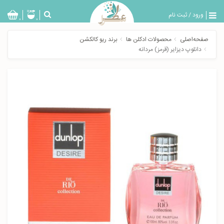
ورود
/
ثبت نام
بازگشت
0
0
تولیدات
صفحه‌اصلی
محصولات ادکلن ها
برند ریو کالکشن
عطر
دانلوپ دیزایر (قرمز) مردانه
مردانه
عطر
زنانه
خدمات
ویژه
عطرسرا