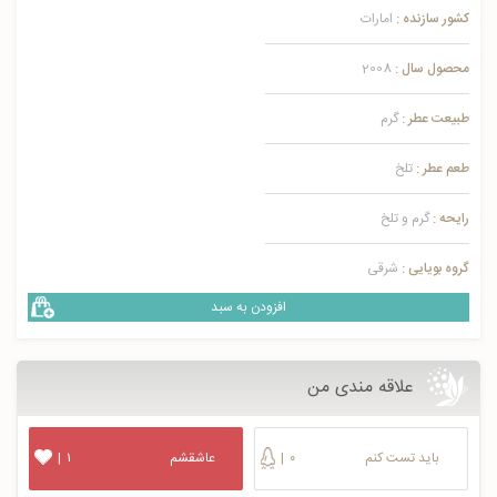
کشور سازنده :
امارات
محصول سال :
2008
طبیعت عطر :
گرم
طعم عطر :
تلخ
رایحه :
گرم و تلخ
گروه بویایی :
شرقی
افزودن به سبد
علاقه مندی من
باید تست کنم
۰
|
عاشقشم
۱
|