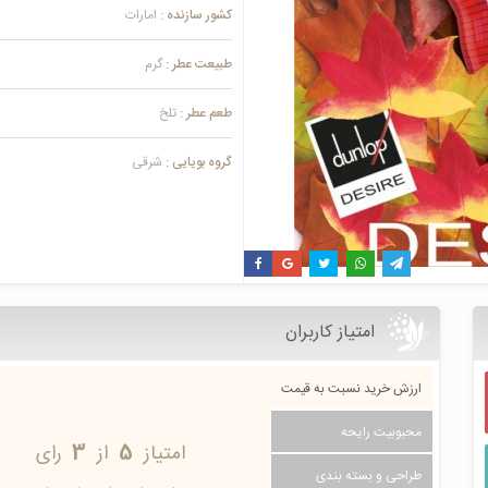
کشور سازنده :
امارات
طبیعت عطر :
گرم
طعم عطر :
تلخ
گروه بویایی :
شرقی
امتیاز کاربران
ارزش خرید نسبت به قیمت
محبوبیت رایحه
امتیاز
5
از
3
رای
طراحی و بسته بندی