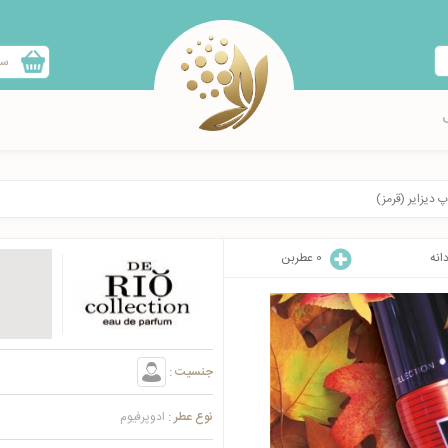
سب
 دیزایر (قرمز)
انه
0
عطربن
جنسیت :
نوع عطر :
ادوپرفیوم