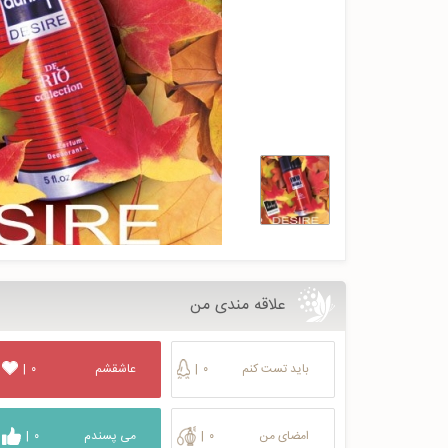
علاقه مندی من
باید تست کنم
۰
|
عاشقشم
۰
|
امضای من
۰
|
می پسندم
۰
|