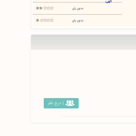
بدون رای
بدون رای
| درج نظر