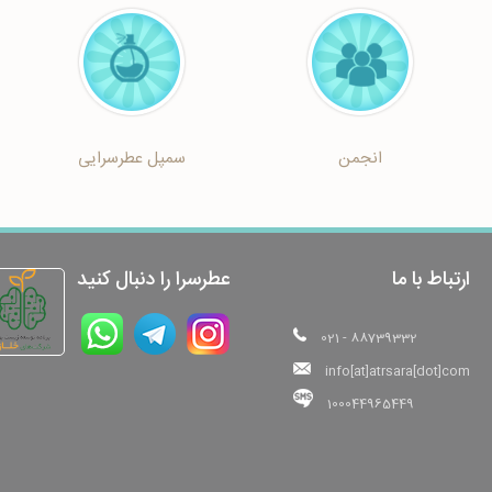
انجمن
سمپل عطرسرایی
ارتباط با ما
عطرسرا را دنبال کنید
021 - 88739332
info[at]atrsara[dot]com
100044965449