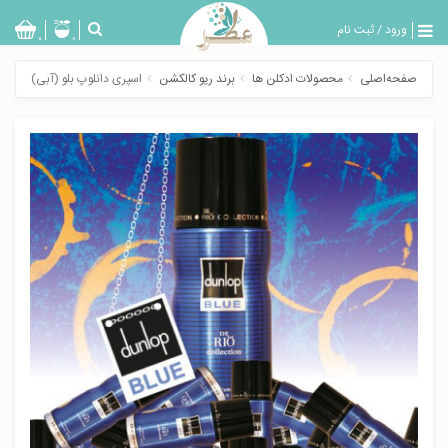
ورود
/
ثبت نام
بازگشت
0
0
تولیدات
صفحه‌اصلی
محصولات ادکلن ها
برند ریو کالکشن
اسپری دانلوپ بلو (آبی)
عطر
مردانه
عطر
زنانه
خدمات
ویژه
عطرسرا