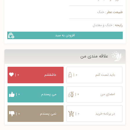
طبیعت عطر :
خنک
رایحه :
خنک و معتدل
افزودن به سبد
علاقه مندی من
باید تست کنم
۰
|
عاشقشم
۰
|
امضای من
۰
|
می پسندم
۰
|
در برنامه خرید
۰
|
نمی پسندم
۰
|