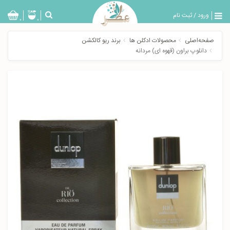
ورود
/
ثبت نام
بازگشت
0
0
تولیدات
صفحه‌اصلی
محصولات ادکلن ها
برند ریو کالکشن
عطر
دانلوپ براون (قهوه ای) مردانه
مردانه
عطر
زنانه
خدمات
ویژه
عطرسرا