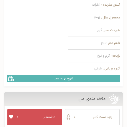
کشور سازنده :
امارات
محصول سال :
2011
طبیعت عطر :
گرم
طعم عطر :
تلخ
رایحه :
گرم و تلخ
گروه بویایی :
شرقی
افزودن به سبد
علاقه مندی من
باید تست کنم
۰
|
عاشقشم
۱
|