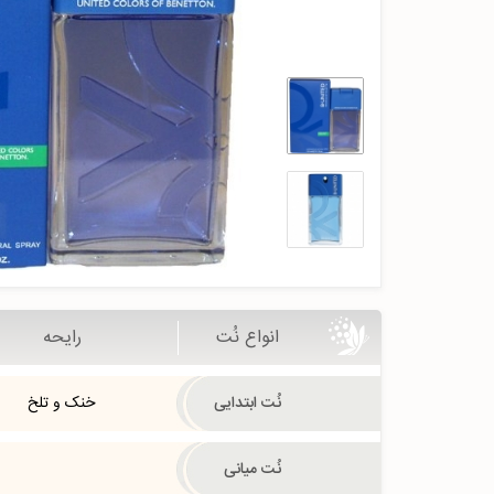
انواع نُت
رایحه
نُت ابتدایی
خنک و تلخ
نُت میانی