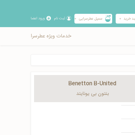
ثبت نام
ورود اعضا
د خرید
0
سمپل عطرسرایی
0
خدمات ویژه عطرسرا
Benetton B-United
بنتون بی یونایتد