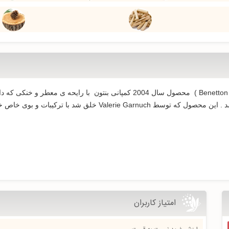
ادکلن مردانه بی یونایتد بنتون ( Benetton B-United for men EDT ) محصول سال 004
در روزهای گرم تابستانی انتخاب منحصر به فردی می باشد . این محصول
امتیاز کاربران