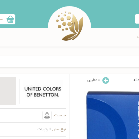
سب
انه
0
عطربن
جنسیت :
نوع عطر :
ادوتویلت