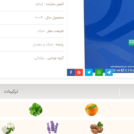
کشور سازنده :
ایتالیا
محصول سال :
2004
طبیعت عطر :
خنک
رایحه :
خنک و معتدل
گروه بویایی :
مرکباتی
ترکیبات