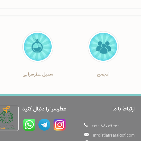
انجمن
سمپل عطرسرایی
ارتباط با ما
عطرسرا را دنبال کنید
021 - 88739332
info[at]atrsara[dot]com