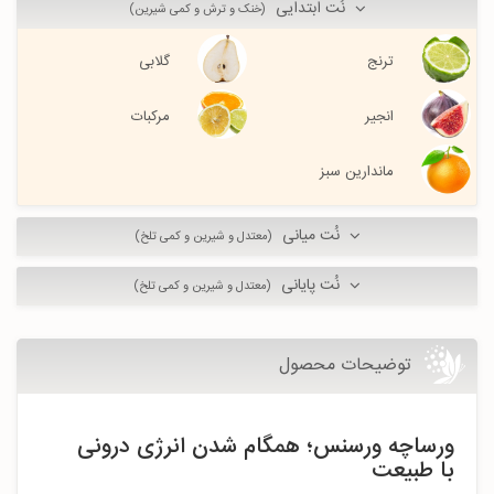
نُت ابتدایی
(خنک و ترش و کمی شیرین)
ترنج
گلابی
انجیر
مرکبات
ماندارین سبز
نُت میانی
(معتدل و شیرین و کمی تلخ)
نُت پایانی
(معتدل و شیرین و کمی تلخ)
توضیحات محصول
ورساچه ورسنس؛ همگام شدن انرژی درونی
با طبیعت