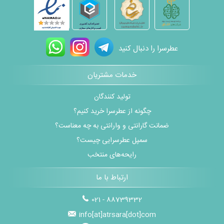
عطرسرا را دنبال کنید
خدمات مشتریان
تولید کنندگان
چگونه از عطرسرا خرید کنیم؟
ضمانت گارانتی و وارانتی به چه معناست؟
سمپل عطرسرایی چیست؟
رایحه‌های منتخب
ارتباط با ما
021 - 88739332
info[at]atrsara[dot]com