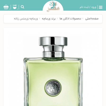
ورود
/
ثبت نام
بازگشت
0
0
تولیدات
صفحه‌اصلی
محصولات ادکلن ها
برند ورساچه
ورساچه ورسنس زنانه
عطر
مردانه
عطر
زنانه
خدمات
ویژه
عطرسرا