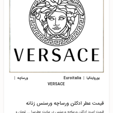
یوروایتالیا | Euroitalia ورساچه |
VERSACE
قیمت عطر ادکلن ورساچه ورسنس زنانه
قیمت امروز ادکلن ورساچه ورسنس در سایت عطرسرا ... تومان و