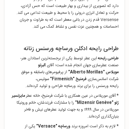
دارد که تصویری از بیداری و بهار طبیعت است که حس آزادی،
حرکت و تعادل انرژی درونی را با محیط و طبیعت تداعی می کند.
Versense قدم زدن در باغی معطر است که به طراوت و جریان
احساسات و همچنین عزت نفس و نشاط کمک می کند.
طراحی رایحه ادکلن ورساچه ورسنس زنانه
طراحی رایحه
این عطر توسط یکی از برجسته‌ترین استادان هنر-
صنعت عطرسازی جهان انجام شده است؛ آقای
آلبرتو
مویلاس "Alberto Morillas"
از پرفیومرهای باسابقه و موفق
شرکت اسانس‌سازی
فرمنیخ "Firmenich"
سوئیس،
رایحه ورسنس را برای برند ورساچه طراحی و تولید کرده‌اند.
*
آقای موریلاس در عین همکاری با شرکت فرمنیخ، خانه عطر
مایزنسیر
ژنو "Mizensir Genève
"
را با مشارکت فرزندشان، خانم ورونیکا
موریلاس در سال 1999 و به جهت تولید عطرهای نیش و فاخر
بنیان‌گذاری کرده‌اند.
*
لازم به ذکر است امروزه برند
ورساچه "Versace"
یکی از