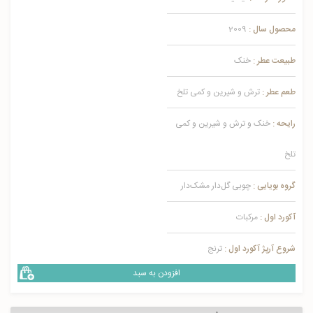
محصول سال :
2009
طبیعت عطر :
خنک
طعم عطر :
ترش و شیرین و کمی تلخ
رایحه :
خنک و ترش و شیرین و کمی
تلخ
گروه بویایی :
چوبی گل‌دار مشک‌دار
آکورد اول :
مرکبات
شروع آرپژ آکورد اول :
ترنج
افزودن به سبد