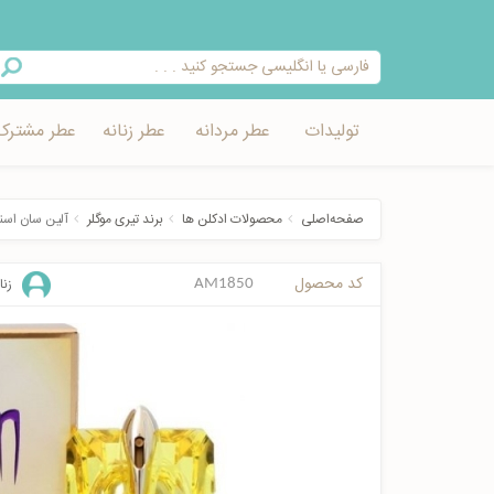
تولیدات
عطر مردانه
عطر زنانه
عطر مشترک
صفحه‌اصلی
محصولات ادکلن ها
برند تیری موگلر
آلین سان اس
کد محصول
زنا
AM1850