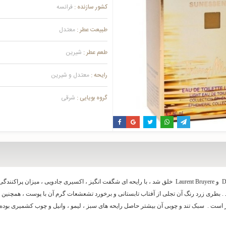
کشور سازنده :
فرانسه
طبیعت عطر :
معتدل
طعم عطر :
شیرین
رایحه :
معتدل و شیرین
گروه بویایی :
شرقی
عطر زنانه تیری موگلر الین سان اسنس که توسط Dominique Ropion و Laurent Bruyere خلق شد ، با رایحه ای شگفت انگ
بطری زرد رنگ آن تجلی از آفتاب تابستانی و برخورد تشعشعات گرم آن با پوست ، همچنین ل