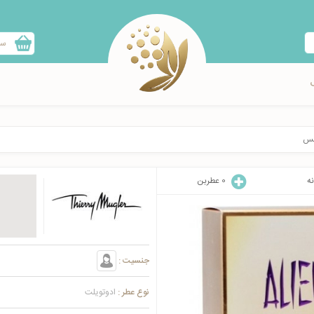
سب
نس
نه
0
عطربن
جنسیت :
نوع عطر :
ادوتویلت