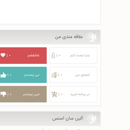
علاقه مندی من
باید تست کنم
۰
|
عاشقشم
۰
|
امضای من
۰
|
می پسندم
۰
|
در برنامه خرید
۰
|
نمی پسندم
۰
|
آلین سان اسنس