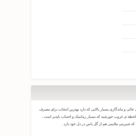
یز ، اکسیری جادویی ، میزان پراکنندگی عالی و ماندگاری بسیار بالایی که دارد بهترین انتخاب برای مصرف
حظه ی غروب خورشید که بسیار رمانتیک و اجتناب ناپذیر است ،