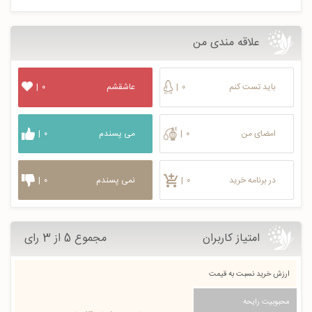
علاقه مندی من
باید تست کنم
۰
|
عاشقشم
۰
|
امضای من
۰
|
می پسندم
۰
|
در برنامه خرید
۰
|
نمی پسندم
۰
|
امتیاز کاربران
مجموع 5 از 3 رای
ارزش خرید نسبت به قیمت
محبوبیت رایحه