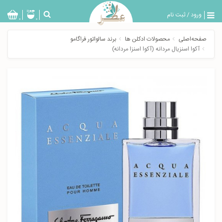
ورود
/
ثبت نام
بازگشت
0
0
تولیدات
صفحه‌اصلی
محصولات ادکلن ها
برند سالواتور فراگامو
عطر
آکوا اسنزیال مردانه (آکوا اسنزا مردانه)
مردانه
عطر
زنانه
خدمات
ویژه
عطرسرا