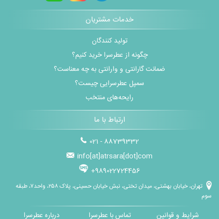
خدمات مشتریان
تولید کنندگان
چگونه از عطرسرا خرید کنیم؟
ضمانت گارانتی و وارانتی به چه معناست؟
سمپل عطرسرایی چیست؟
رایحه‌های منتخب
ارتباط با ما
021 - 88739332
info[at]atrsara[dot]com
+989022724456
تهران، خیابان بهشتی، میدان تختی، نبش خیابان حسینی، پلاک ۲۵۸، واحد۷، طبقه
سوم
شرایط و قوانین
تماس با عطرسرا
درباره عطرسرا