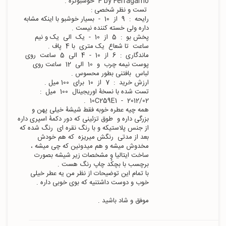
رایحه  :  9  از  10  -  بسیار خوشبو با اینکه مشابه 
پخش بو  :  5  از  10  -  یک  الی  یک و نیم  
ماندگاری  :  6  از  10  -  4  الی  5  ساعت  روی 
پوست نیمه چرب  و  10  الی  12  ساعت روی  
تست شده با نسخۀ اوریجینال  100  میل  :    
همه چیه عطره خوبه فقط شیشۀ خیلی پهن و 
بزرگی داره و  طوق تزئینی که دور دکمۀ اسپری داره  
از جنس پلاستیکه و با رنگ نقره ای  رنگ شده که 
بعد از مدتی  رنگش میریزه  که هم خودش 
مخدوش میشه و هم میدونین که چی میشه ، 
ساخت ایتالیا و مشخصات زیر شیشه بصورت 
با تمام این توضیحات از نظر من یه عطر خیلی 
موفق و شاد باشید .                 