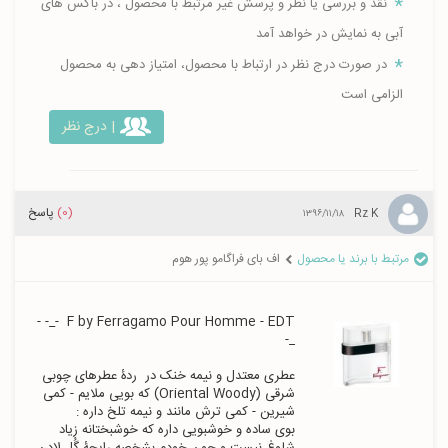
نقد و بررسی یا نظر و پرسش غیر مرتبط با محصول ، در باکس های
آبی به نمایش در خواهد آمد
در صورت درج نظر در ارتباط با محصول، امتیاز دهی به محصول
الزامی است
| درج نظر
(0)
پاسخ
Rz K
۱۳۹۶/۱۱/۱۸
مرتبط با برند یا محصول
اف بای فراگامو پور هوم
F by Ferragamo Pour Homme - EDT  -_- -
عطری معتدل و نیمه خنک در  ردۀ عطرهای چوبی 
شرقی (Oriental Woody) که بویی ملایم - کمی 
بوی ساده و خوشبویی داره که خوشبختانه زیاد 
شلوغ نیست و چون خودم بشخصه رایحۀ گُل لادن 