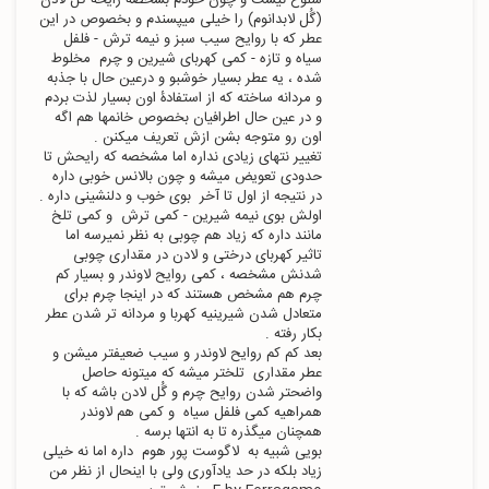
(گُل لابدانوم) را خیلی میپسندم و بخصوص در این 
عطر که با روایح سیب سبز و نیمه ترش - فلفل 
سیاه و تازه - کمی کهربای شیرین و چرم  مخلوط 
شده ، یه عطر بسیار خوشبو و درعین حال با جذبه 
و مردانه ساخته که از استفادۀ اون بسیار لذت بردم 
و در عین حال اطرافیان بخصوص خانمها هم اگه 
تغییر نتهای زیادی نداره اما مشخصه که رایحش تا 
حدودی تعویض میشه و چون بالانس خوبی داره 
اولش بوی نیمه شیرین - کمی ترش  و کمی تلخ 
مانند داره که زیاد هم چوبی به نظر نمیرسه اما 
تاثیر کهربای درختی و لادن در مقداری چوبی 
شدنش مشخصه ، کمی روایح لاوندر و بسیار کم 
چرم هم مشخص هستند که در اینجا چرم برای 
متعادل شدن شیرینیه کهربا و مردانه تر شدن عطر 
بعد کم کم روایح لاوندر و سیب ضعیفتر میشن و 
عطر مقداری  تلختر میشه که میتونه حاصل 
واضحتر شدن روایح چرم و گُل لادن باشه که با 
همراهیه کمی فلفل سیاه  و کمی هم لاوندر 
بویی شبیه به  لاگوست پور هوم  داره اما نه خیلی 
زیاد بلکه در حد یادآوری ولی با اینحال از نظر من  