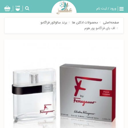
ورود
/
ثبت نام
بازگشت
0
0
تولیدات
صفحه‌اصلی
محصولات ادکلن ها
برند سالواتور فراگامو
عطر
اف بای فراگامو پور هوم
مردانه
عطر
زنانه
خدمات
ویژه
عطرسرا