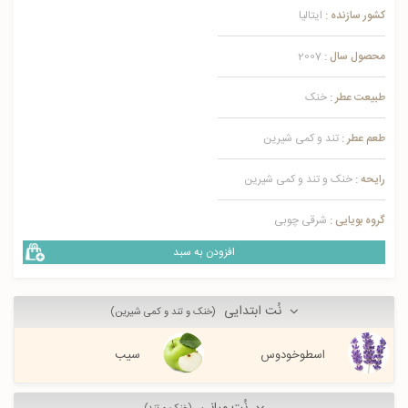
کشور سازنده :
ایتالیا
محصول سال :
2007
طبیعت عطر :
خنک
طعم عطر :
تند و کمی شیرین
رایحه :
خنک و تند و کمی شیرین
گروه بویایی :
شرقی چوبی
افزودن به سبد
نُت ابتدایی
(خنک و تند و کمی شیرین)
اسطوخودوس
سیب