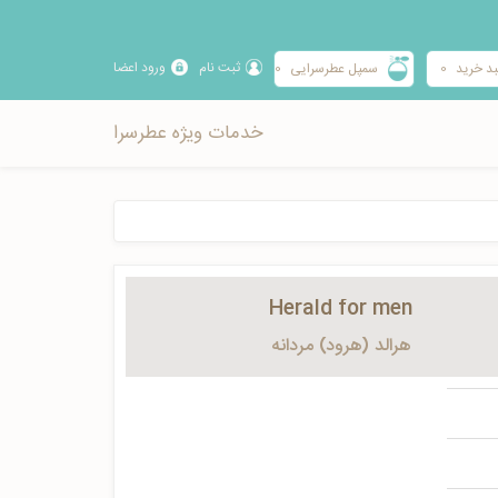
ثبت نام
ورود اعضا
د خرید
0
سمپل عطرسرایی
0
خدمات ویژه عطرسرا
Herald for men
هرالد (هرود) مردانه