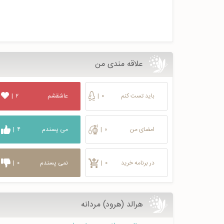
علاقه مندی من
باید تست کنم
۰
|
عاشقشم
۲
|
امضای من
۰
|
می پسندم
۴
|
در برنامه خرید
۰
|
نمی پسندم
۰
|
هرالد (هرود) مردانه