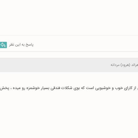
پاسخ به این نظر
رالد (هرود) مردانه