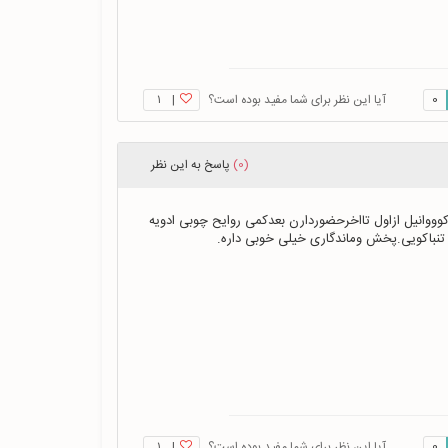
0
آیا این نظر برای شما مفید بوده است؟
|
۱
(0)
پاسخ
به این نظر
عطری گرم وشیرین تقریبا میشه تغییرنت رودراین عطرمشاهده کرد،رایحه تنباکوووانیل ازاول تااخرحضوردارن بعدکمی روایح چوبی ادویه 
تنباکویی.پخش وماندگاری خیلی خوبی داره.
0
آیا این نظر برای شما مفید بوده است؟
|
۱