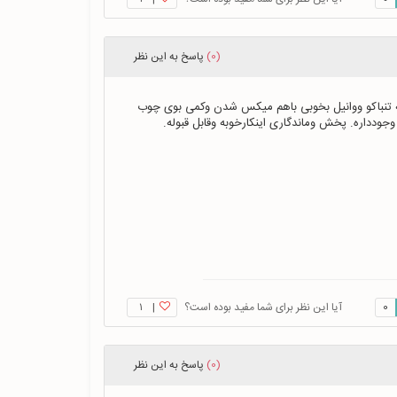
(0)
پاسخ
به این نظر
بایدبه شرکت ریوبابت این کپی آفرین گفت، عطری شروعی طوفانی داره،رایحه تنباکو ووانیل بخوبی باهم میکس شدن وکمی بوی چوب 
دداره. پخش وماندگاری اینکارخوبه وقابل قبوله.
0
آیا این نظر برای شما مفید بوده است؟
|
۱
(0)
پاسخ
به این نظر