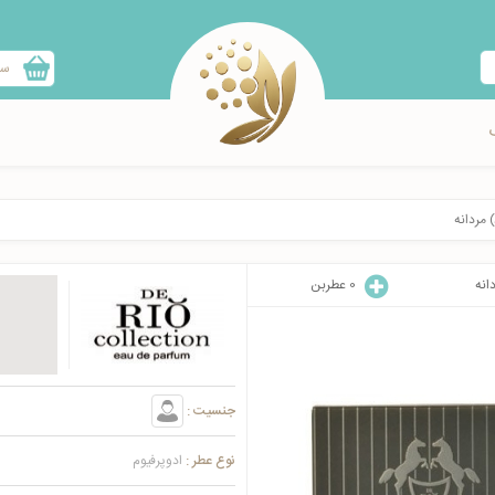
سب
 مردانه
انه
0
عطربن
جنسیت :
نوع عطر :
ادوپرفیوم