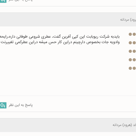
ود) مردانه
وادویه جات بخصوص دارچینم دراین کار حس میشه دراین عطرکمی تغییرنت وجو
پاسخ به این نظر
د (هرود) مردانه