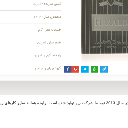
کشور سازنده :
امارات
محصول سال :
2013
طبیعت عطر :
گرم
طعم عطر :
شیرین
رایحه :
گرم و شیرین
گروه بویایی :
چوبی
است که در سال 2013 توسط شرکت ريو تولید شده است. رایحه همانند سایر کا