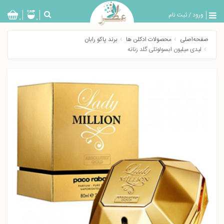
ورود
/
ثبت نام
بازگشت
0
0
تولیدات
صفحه‌اصلی
محصولات ادکلن ها
برند پاکو رابان
عطر
لیدی میلیون ابسولوتلی گلد زنانه
مردانه
عطر
زنانه
خدمات
ویژه
عطرسرا