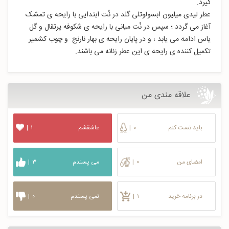
گیرد.
عطر لیدی میلیون ابسولوتلی گلد در نُت ابتدایی با رایحه ی تمشک
آغاز می گردد ؛ سپس در نُت میانی با رایحه ی شکوفه پرتقال و گل
یاس ادامه می یابد ؛ و در پایان رایحه ی بهار نارنج و چوب کشمیر
تکمیل کننده ی رایحه ی این عطر زنانه می باشند.
علاقه مندی من
باید تست کنم
۰
|
عاشقشم
۱
|
امضای من
۰
|
می پسندم
۳
|
در برنامه خرید
۱
|
نمی پسندم
۰
|