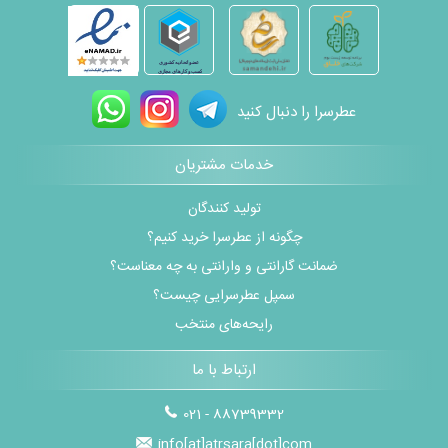
عطرسرا را دنبال کنید
خدمات مشتریان
تولید کنندگان
چگونه از عطرسرا خرید کنیم؟
ضمانت گارانتی و وارانتی به چه معناست؟
سمپل عطرسرایی چیست؟
رایحه‌های منتخب
ارتباط با ما
021 - 88739332
info[at]atrsara[dot]com