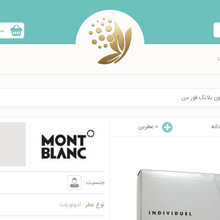
سب
ون بلانک فور من
انه
0
عطربن
جنسیت :
نوع عطر :
ادوتویلت