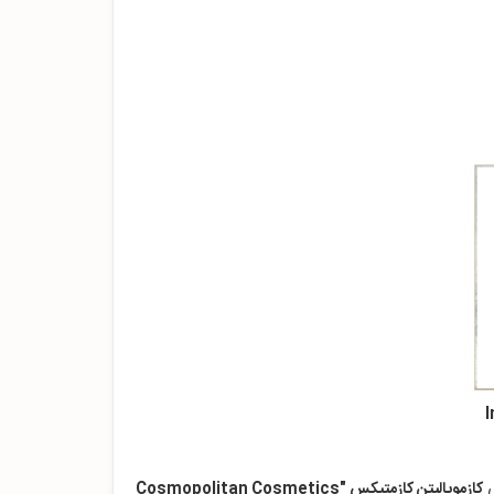
ی
کازموپالیتن کازمتیکس "Cosmopolitan Cosmetics