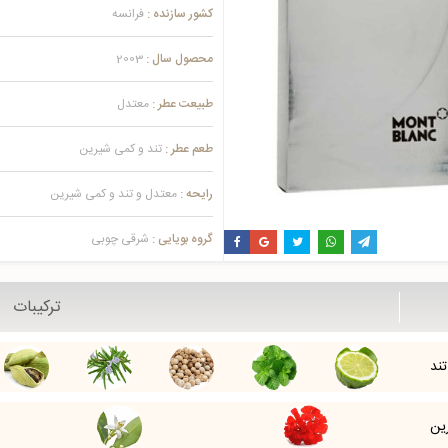
کشور سازنده :
فرانسه
محصول سال :
2003
طبیعت عطر :
معتدل
طعم عطر :
تند و کمی شیرین
رایحه :
معتدل و تند و کمی شیرین
گروه بویایی :
شرقی چوبی
ترکیبات
ند
ین