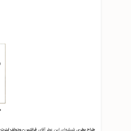
مون بلا
طراح بطری
شیشه‌ای این عطر آقای
فرانتس-رودولف لینرت "ranz-Rudolf Lehnert