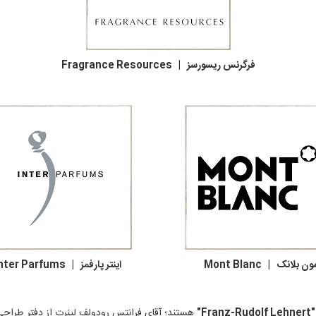
فرگرنس ریسورسز | Fragrance Resources
نک | Mont Blanc اینتر پارفمز | Inter Parfums
F"
هستند؛ آقای فرانتس رودولف لینرت از دفتر طراح