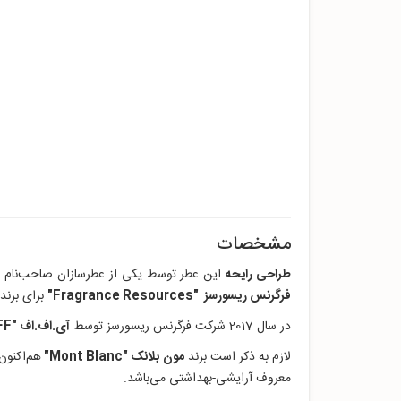
مشخصات
طراحی رایحه
این عطر توسط یکی از عطرسازان صاحب‌نام و 
فرگرنس ریسورسز "Fragrance Resources"
برای برند 
در سال 2017 شرکت فرگرنس ریسورسز توسط
آی.اف.اف "IFF"
لازم به ذکر است برند
مون بلانک "Mont Blanc"
هم‌اکنون
معروف آرایشی-بهداشتی می‌باشد.