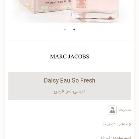
Daisy Eau So Fresh
دیسی سو فرش
جنسیت :
نوع عطر :
ادوتویلت
کشور سازنده :
آمریکا