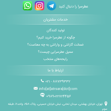
عطرسرا را دنبال کنید
خدمات مشتریان
تولید کنندگان
چگونه از عطرسرا خرید کنیم؟
ضمانت گارانتی و وارانتی به چه معناست؟
سمپل عطرسرایی چیست؟
رایحه‌های منتخب
ارتباط با ما
021 - 88739332
info[at]atrsara[dot]com
+989022724456
تهران، خیابان بهشتی، میدان تختی، نبش خیابان حسینی، پلاک ۲۵۸، واحد۷، طبقه
سوم