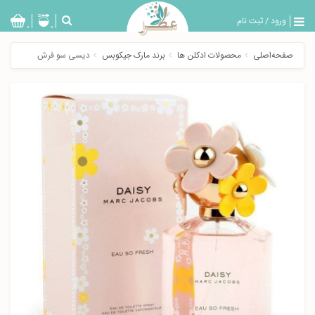
ورود
/
ثبت نام
بازگشت
0
0
تولیدات
صفحه‌اصلی
محصولات ادکلن ها
برند مارک جیکوبس
دیسی سو فرش
عطر
مردانه
عطر
زنانه
خدمات
ویژه
عطرسرا