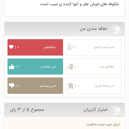
شکوفه های خوش عطر و اغوا کننده ی سیب است .
علاقه مندی من
باید تست کنم
۱
|
عاشقشم
۰
|
امضای من
۰
|
می پسندم
۲
|
در برنامه خرید
۰
|
نمی پسندم
۰
|
امتیاز کاربران
مجموع 5 از 3 رای
ارزش خرید نسبت به قیمت