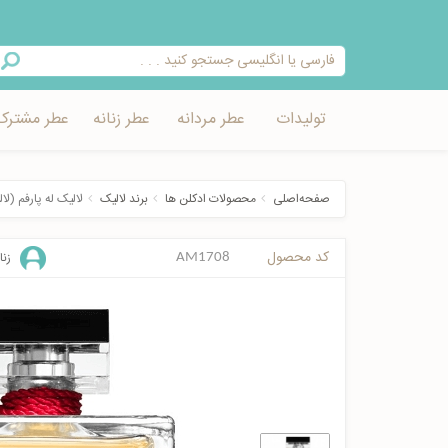
تولیدات
عطر مردانه
عطر زنانه
عطر مشترک
صفحه‌اصلی
محصولات ادکلن ها
برند لالیک
لالیک له پارفم (لا
کد محصول
زنا
AM1708