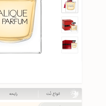
انواع نُت
رایحه