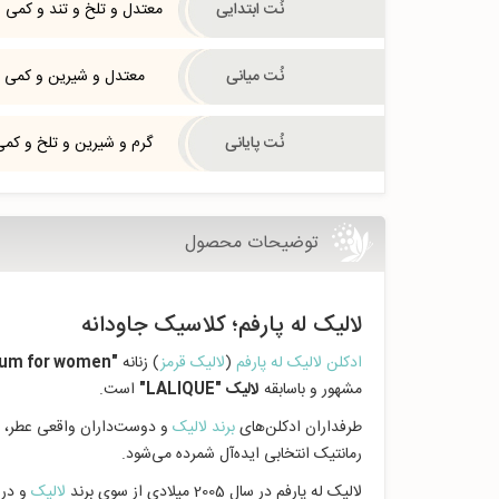
نُت ابتدایی
معتدل و تلخ و تند و کمی 
نُت میانی
معتدل و شیرین و کمی 
نُت پایانی
گرم و شیرین و تلخ و کمی
توضیحات محصول
لالیک له پارفم؛ کلاسیک جاودانه
ادکلن لالیک له پارفم
(
لالیک قرمز
) زنانه
"Lalique Le Parfum for women"
مشهور و باسابقه
لالیک "LALIQUE
"
است.
طرفداران ادکلن‌های
برند لالیک
و دوست‌داران واقعی عطر، لا
رمانتیک انتخابی ایده‌آل شمرده می‌شود.
لالیک له پارفم در سال 2005 میلادی از سوی برند
لالیک
و در 