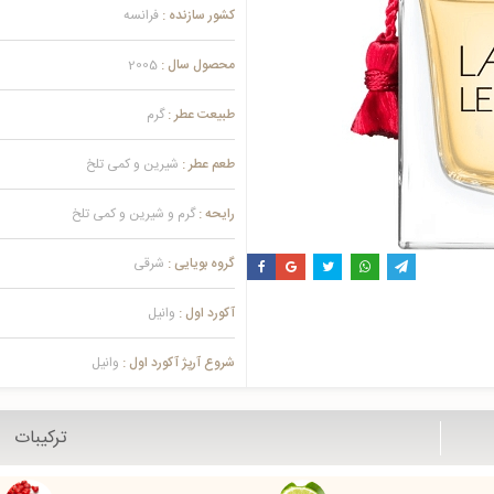
کشور سازنده :
فرانسه
محصول سال :
2005
طبیعت عطر :
گرم
طعم عطر :
شیرین و کمی تلخ
رایحه :
گرم و شیرین و کمی تلخ
گروه بویایی :
شرقی
آکورد اول :
وانیل
شروع آرپژ آکورد اول :
وانیل
ترکیبات