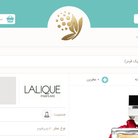
سب
لیک قرمز)
نه
0
عطربن
جنسیت :
نوع عطر :
ادوپرفیوم