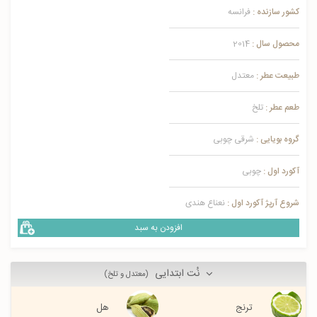
کشور سازنده :
فرانسه
محصول سال :
2014
طبیعت عطر :
معتدل
طعم عطر :
تلخ
گروه بویایی :
شرقی چوبی
آکورد اول :
چوبی
شروع آرپژ آکورد اول :
نعناع هندی
افزودن به سبد
نُت ابتدایی
(معتدل و تلخ)
ترنج
هل