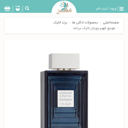
ورود
/
ثبت نام
بازگشت
0
0
تولیدات
صفحه‌اصلی
محصولات ادکلن ها
برند لالیک
عطر
هومج الهوم وویاژر لالیک مردانه
مردانه
عطر
زنانه
خدمات
ویژه
عطرسرا