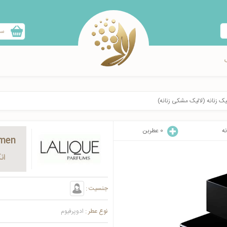
سب
الیک زنانه (لالیک مشکی زنانه)
نه
0
عطربن
omen
ان
جنسیت :
نوع عطر :
ادوپرفیوم