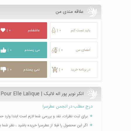
علاقه مندی من
باید تست کنم
۰
|
عاشقشم
۰
|
امضای من
۰
|
می پسندم
۰
|
در برنامه خرید
۰
|
نمی پسندم
۰
|
انکر نویر پور اله لالیک | Encre Noire Pour Elle Lalique - عطرسرا
درج مطلب در انجمن عطرسرا
برای ثبت نظرات، نقد و بررسی شما لازم است ابتدا وارد 
اگر این محصول را قبلا از عطرسرا خریده باشید ، نظر شم