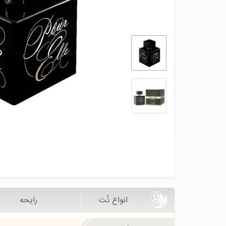
انواع نُت
رایحه