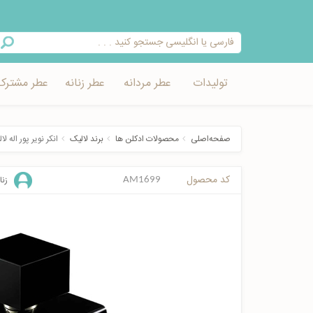
تولیدات
عطر مردانه
عطر زنانه
عطر مشترک
صفحه‌اصلی
محصولات ادکلن ها
برند لالیک
انکر نویر پور اله ل
کد محصول
زنا
AM1699