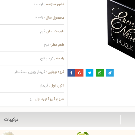
کشور سازنده :
فرانسه
محصول سال :
2009
طبیعت عطر :
گرم
طعم عطر :
تلخ
رایحه :
گرم و تلخ
گروه بویایی :
گل‌دار چوبی مشک‌دار
آکورد اول :
گل‌دار
شروع آرپژ آکورد اول :
رز
ترکیبات