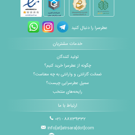
عطرسرا را دنبال کنید
خدمات مشتریان
تولید کنندگان
چگونه از عطرسرا خرید کنیم؟
ضمانت گارانتی و وارانتی به چه معناست؟
سمپل عطرسرایی چیست؟
رایحه‌های منتخب
ارتباط با ما
021 - 88739332
info[at]atrsara[dot]com