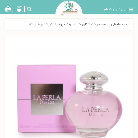
ورود
/
ثبت نام
بازگشت
0
0
تولیدات
صفحه‌اصلی
محصولات ادکلن ها
برند لاپرلا
لاپرلا دیوینا زنانه
عطر
مردانه
عطر
زنانه
خدمات
ویژه
عطرسرا