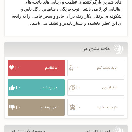
های شیرین بازگو کننده ی عظمت و زیبایی های باغچه های
ایتالیایی لاپرلا می باشد . توت فرنگی ، شامپاین ، گل یاس و
شکوفه ی پرتقال بکار رفته در آن جادو و سحر خاصی را به رایحه
ی این عطر بخشیده و بسیار دلپذیر و لطیف می باشد .
علاقه مندی من
باید تست کنم
۰
|
عاشقشم
۰
|
امضای من
۰
|
می پسندم
۰
|
در برنامه خرید
۰
|
نمی پسندم
۰
|
امتیاز کاربران
مجموع 5 از 3 رای