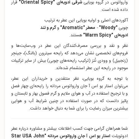
وارواتوس در گروه بویایی
شرقی ادویه‌ای "Oriental Spicy"
قرار
داده‌ شده است.
آکوردهای اصلی و اولیه بویایی این عطر به ترتیب
چوبی
"Woody
"
-
معطر "Aromatic
"
و
گرم و تند
ادویه‌ای "
Warm Spicy
"
هستند.
نظر و نقد و بررسی مصرف‌کنندگان این عطر در وب‌سایت‌ها و
فروم‌های تخصصی نشان می‌دهد که رایحه سیترون (بالنگ)، جینجِر
(زنجبیل) و وودی نُتز (ترکیب رایحه‌های چوبی) بیش از سایر ترکیبات
موجود در رایحه این عطر استشمام شده‌اند.
با توجه به گروه بویایی، نظر منتقدین و خریداران این عطر،
می‌توان استار یو اس آ جان وارواتوس مردانه را رایحه‌ای چهار فصل
و با ترجیح استفاده در آب و هوای ملایم و گرم فصول بهار و تابستان و
پائیز دانست که در صورت استفاده در چنین شرایط آب و هوایی
بیشترین میزان رضایت را برای شما به دنبال خواهد داشت.
شما همراهان گرامی جهت کسب اطلاعات بیشتر و مشاوره درباره عطر
ادوتویلت
استار یو اس آ جان وارواتوس مردانه
"Star USA John