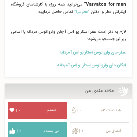
Varvatos for men"
می‌توانید همه روزه با کارشناسان فروشگاه
اینترنتی عطر و ادکلن
"عطرسرا"
تماس حاصل فرمایید.
لازم به ذکر است عطر استار یو اس آ جان وارواتوس مردانه با اسامی
زیر نیز جستجو می‌شود:
عطر جان وارواتوس استار یو اس آ مردانه
ادکلن جان وارواتوس استار یو اس آ مردانه
علاقه مندی من
باید تست کنم
۰
|
عاشقشم
۰
|
امضای من
۰
|
می پسندم
۰
|