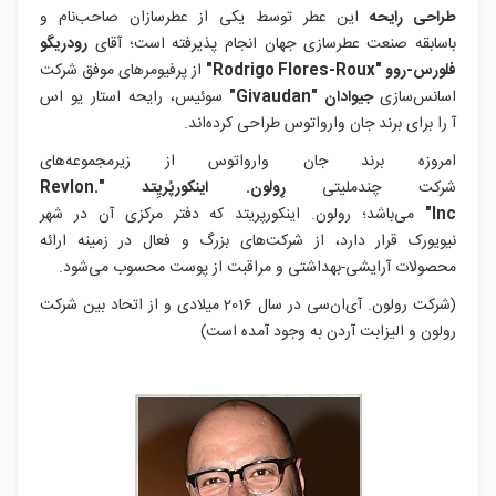
طراحی رایحه
این عطر توسط یکی از عطرسازان صاحب‌نام و
باسابقه صنعت عطرسازی جهان انجام پذیرفته است؛ آقای
رودریگو
فلورس-روو "Rodrigo Flores-Roux"
از پرفیومرهای موفق شرکت
اسانس‌سازی
جیوادان "Givaudan"
سوئیس، رایحه استار یو اس
آ را برای برند جان وارواتوس طراحی کرده‌اند.
امروزه برند جان وارواتوس از زیرمجموعه‌های
شرکت چندملیتی
رِولون. اینکورپُریِتد "Revlon.
Inc"
می‌باشد؛ رولون. اینکورپریتد که دفتر مرکزی آن در شهر
نیویورک قرار دارد، از شرکت‌های بزرگ و فعال در زمینه ارائه
محصولات آرایشی-بهداشتی و مراقبت از پوست محسوب می‌شود.
(شرکت رولون. آی‌ان‌سی در سال 2016 میلادی و از اتحاد بین شرکت
رولون و الیزابت آردن به وجود آمده است)