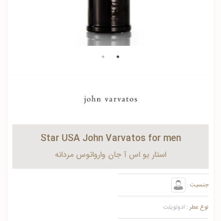
Star USA John Varvatos for men
استار یو اس آ جان وارواتوس مردانه
جنسیت :
نوع عطر :
ادوتویلت