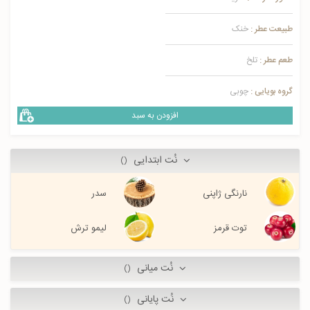
طبیعت عطر :
خنک
طعم عطر :
تلخ
گروه بویایی :
چوبی
افزودن به سبد
نُت ابتدایی
()
نارنگی ژاپنی
سدر
توت قرمز
لیمو ترش
نُت میانی
()
نُت پایانی
()