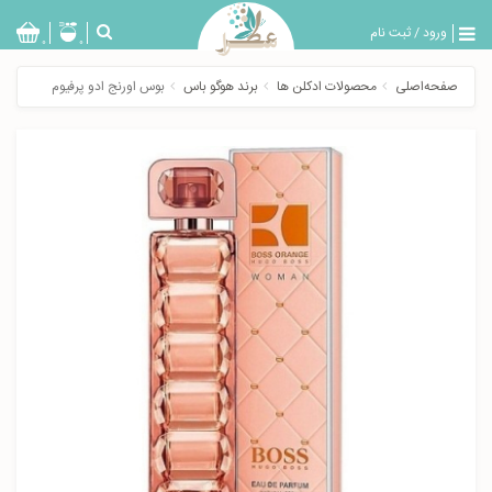
ورود
/
ثبت نام
بازگشت
0
0
تولیدات
صفحه‌اصلی
محصولات ادکلن ها
برند هوگو باس
بوس اورنج ادو پرفیوم
عطر
مردانه
عطر
زنانه
خدمات
ویژه
عطرسرا