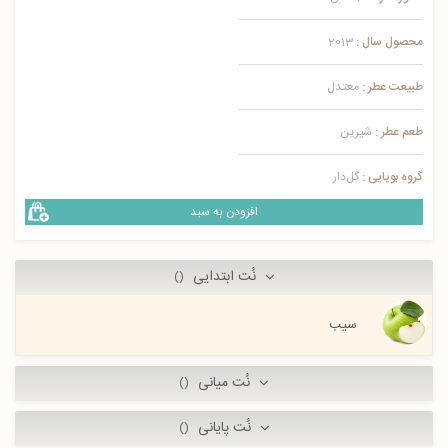
محصول سال :
2013
طبیعت عطر :
معتدل
طعم عطر :
شیرین
گروه بویایی :
گل‌دار
افزودن به سبد
نُت ابتدایی
()
سیب
نُت میانی
()
نُت پایانی
()