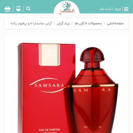
ورود
/
ثبت نام
بازگشت
0
0
تولیدات
صفحه‌اصلی
محصولات ادکلن ها
برند گرلن
گرلن سامسارا ادو پرفیوم زنانه
عطر
مردانه
عطر
زنانه
خدمات
ویژه
عطرسرا