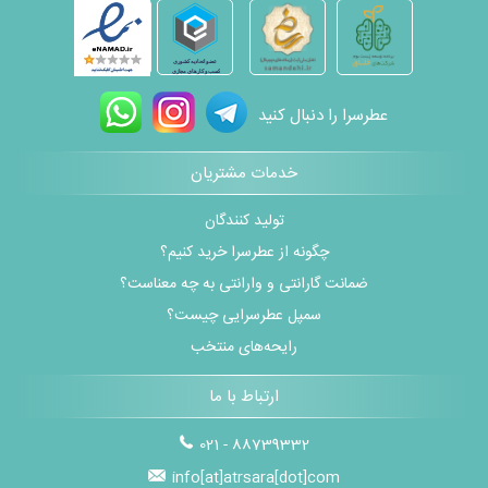
عطرسرا را دنبال کنید
خدمات مشتریان
تولید کنندگان
چگونه از عطرسرا خرید کنیم؟
ضمانت گارانتی و وارانتی به چه معناست؟
سمپل عطرسرایی چیست؟
رایحه‌های منتخب
ارتباط با ما
021 - 88739332
info[at]atrsara[dot]com