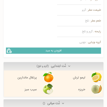
طبیعت عطر :
گرم
طعم عطر :
تلخ
رایحه :
گرم و تلخ
گروه بویایی :
چوبی
افزودن به سبد
نُت ابتدایی
(گرم و تلخ)
لیمو ترش
پرتقال ماندارین
خربزه
سیب سبز
نُت میانی
()