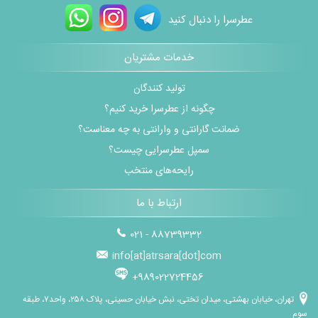
عطرسرا را دنبال کنید
خدمات مشتریان
تولید کنندگان
چگونه از عطرسرا خرید کنیم؟
ضمانت گارانتی و وارانتی به چه معناست؟
سمپل عطرسرایی چیست؟
رایحه‌های منتخب
ارتباط با ما
021 - 88739332
info[at]atrsara[dot]com
+989022724456
تهران، خیابان بهشتی، میدان تختی، نبش خیابان حسینی، پلاک ۲۵۸، واحد۷، طبقه
سوم