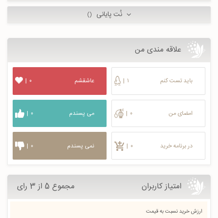
نُت پایانی
()
علاقه مندی من
باید تست کنم
۱
|
عاشقشم
۰
|
امضای من
۰
|
می پسندم
۰
|
در برنامه خرید
۰
|
نمی پسندم
۰
|
امتیاز کاربران
مجموع 5 از 3 رای
ارزش خرید نسبت به قیمت