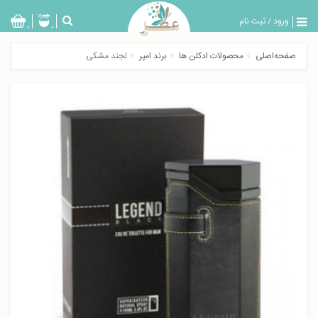
ورود
/
ثبت نام
بازگشت
0
0
تولیدات
صفحه‌اصلی
محصولات ادکلن ها
برند امپر
لجند مشکی
عطر
مردانه
عطر
زنانه
خدمات
ویژه
عطرسرا